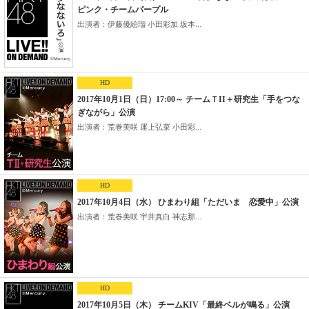
ピンク・チームパープル
出演者：伊藤優絵瑠 小田彩加 坂本...
HD
2017年10月1日（日）17:00～ チームＴII＋研究生「手をつな
ぎながら」公演
出演者：荒巻美咲 運上弘菜 小田彩...
HD
2017年10月4日（水） ひまわり組「ただいま 恋愛中」公演
出演者：荒巻美咲 宇井真白 神志那...
HD
2017年10月5日（木） チームKIV「最終ベルが鳴る」公演