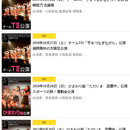
崎想乃 生誕祭
出演者：小田彩加 栗原紗英 堺萌香...
HD
2018年10月27日（土） チームTII「手をつなぎながら」公演
福岡県外の方限定公演
出演者：荒巻美咲 小田彩加 栗原紗...
HD
2018年10月28日（日） ひまわり組「ただいま 恋愛中」公演
スポーツの秋！運動会公演
出演者：荒巻美咲 小田彩加 栗原紗...
HD
2017年9月26日（火） ひまわり組「ただいま 恋愛中」公演