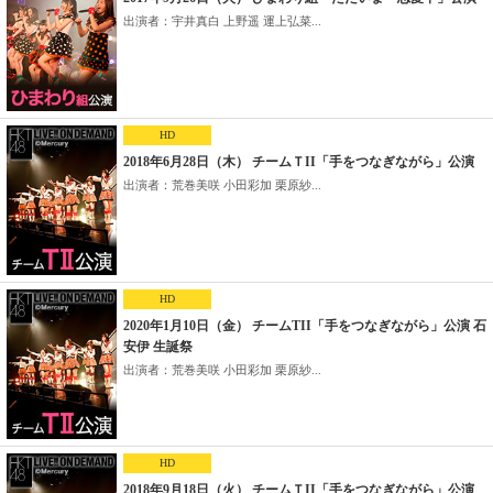
出演者：宇井真白 上野遥 運上弘菜...
HD
2018年6月28日（木） チームＴII「手をつなぎながら」公演
出演者：荒巻美咲 小田彩加 栗原紗...
HD
2020年1月10日（金） チームTII「手をつなぎながら」公演 石
安伊 生誕祭
出演者：荒巻美咲 小田彩加 栗原紗...
HD
2018年9月18日（火） チームＴII「手をつなぎながら」公演