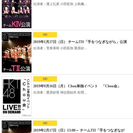
出演者：運上弘菜 小田彩加 上島楓...
HD
2019年1月27日（日） チームTII「手をつなぎながら」公演
出演者：荒巻美咲 小田彩加 栗原紗...
HD
2019年9月16日（月） Chou単独イベント 「Chou会」
出演者：栗原紗英 神志那結衣 松岡...
HD
2019年2月17日（日）13:00～ チームTII「手をつなぎなが