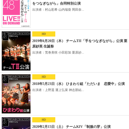
をつなぎながら」合同特別公演
出演者：村山彩希 山内瑞葵 岡田奈...
HD
2019年6月20日（木） チームTII「手をつなぎながら」公演 栗
原紗英 生誕祭
出演者：荒巻美咲 小田彩加 栗原紗...
HD
2018年5月23日（水） ひまわり組「ただいま 恋愛中」公演
出演者：上野遥 運上弘菜 神志那結...
HD
2020年2月15日（土） チームKIV「制服の芽」公演