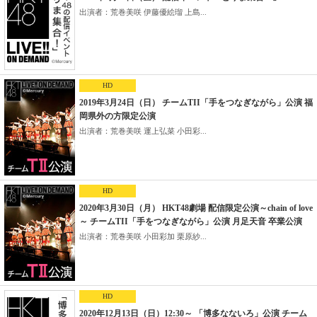
出演者：荒巻美咲 伊藤優絵瑠 上島...
HD
2019年3月24日（日） チームTII「手をつなぎながら」公演 福
岡県外の方限定公演
出演者：荒巻美咲 運上弘菜 小田彩...
HD
2020年3月30日（月） HKT48劇場 配信限定公演～chain of love
～ チームTII「手をつなぎながら」公演 月足天音 卒業公演
出演者：荒巻美咲 小田彩加 栗原紗...
HD
2020年12月13日（日）12:30～ 「博多なないろ」公演 チーム