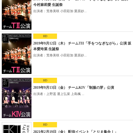
今村麻莉愛 生誕祭
出演者：荒巻美咲 小田彩加 栗原紗...
HD
2019年9月12日（木） チームTII「手をつなぎながら」公演 坂
本愛玲菜 生誕祭
出演者：荒巻美咲 小田彩加 栗原紗...
HD
2019年9月13日（金） チームKIV「制服の芽」公演
出演者：上野遥 運上弘菜 上島楓 ...
HD
2021年2月19日（金） 配信イベント「とりま集合！」