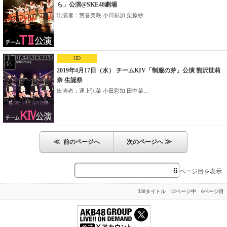
ら」公演@SKE48劇場
出演者：荒巻美咲 小田彩加 栗原紗...
HD
2019年4月17日（水） チームKIV「制服の芽」公演 熊沢世莉
奈 生誕祭
出演者：運上弘菜 小田彩加 田中菜...
≪
≫
前のページへ
次のページへ
ページ目を表示
338タイトル 12ページ中 6ページ目