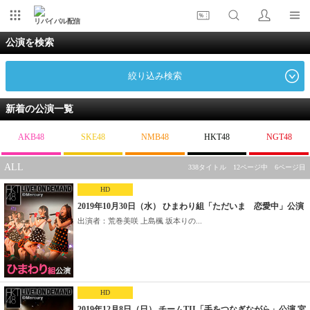
リバイバル配信
公演を検索
絞り込み検索
新着の公演一覧
AKB48
SKE48
NMB48
HKT48
NGT48
ALL
338タイトル 12ページ中 6ページ目
HD
2019年10月30日（水） ひまわり組「ただいま 恋愛中」公演
出演者：荒巻美咲 上島楓 坂本りの...
HD
2019年12月8日（日） チームTII「手をつなぎながら」公演 宮