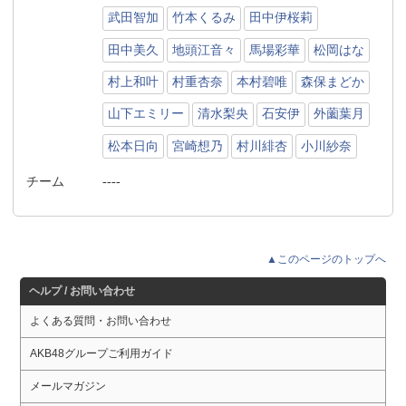
武田智加
竹本くるみ
田中伊桜莉
田中美久
地頭江音々
馬場彩華
松岡はな
村上和叶
村重杏奈
本村碧唯
森保まどか
山下エミリー
清水梨央
石安伊
外薗葉月
松本日向
宮崎想乃
村川緋杏
小川紗奈
チーム
----
▲このページのトップへ
ヘルプ / お問い合わせ
よくある質問・お問い合わせ
AKB48グループご利用ガイド
メールマガジン