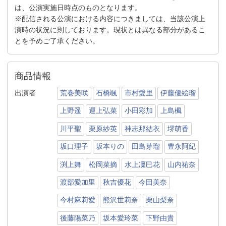
は、公演実施日時点のものとなります。
※配信される公演における内容につきましては、当該公演上
演時の状況に則しております。現状とは異なる部分があるこ
とを予めご了承ください。
商品情報
出演者
荒巻美咲
石橋颯
市村愛里
伊藤優絵瑠
上野遥
運上弘菜
小田彩加
上島楓
川平聖
栗原紗英
神志那結衣
堺萌香
坂口理子
坂本りの
田島芽瑠
豊永阿紀
渕上舞
松岡菜摘
水上凜巳花
山内祐奈
渡部愛加里
秋吉優花
今田美奈
今村麻莉愛
熊沢世莉奈
栗山梨奈
後藤陽菜乃
坂本愛玲菜
下野由貴