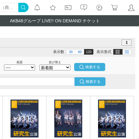
AKB48グループ LIVE!! ON DEMAND チケット
1
画像
テキスト
表示数
表示形式
30
60
120
画質
並び替え
検索する