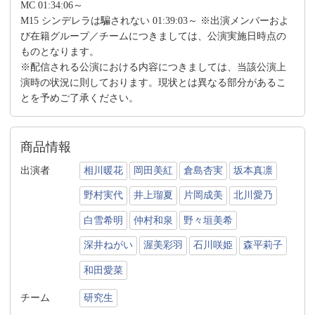
MC 01:34:06～
M15 シンデレラは騙されない 01:39:03～ ※出演メンバーおよ
び在籍グループ／チームにつきましては、公演実施日時点の
ものとなります。
※配信される公演における内容につきましては、当該公演上
演時の状況に則しております。現状とは異なる部分があるこ
とを予めご了承ください。
商品情報
出演者
相川暖花
岡田美紅
倉島杏実
坂本真凛
野村実代
井上瑠夏
片岡成美
北川愛乃
白雪希明
仲村和泉
野々垣美希
深井ねがい
渥美彩羽
石川咲姫
森平莉子
和田愛菜
チーム
研究生