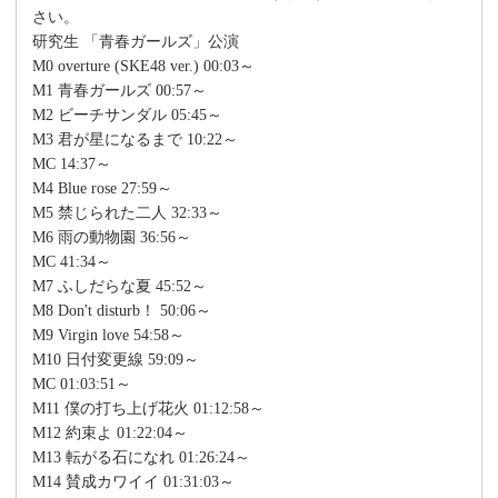
さい。
研究生 「青春ガールズ」公演
M0 overture (SKE48 ver.) 00:03～
M1 青春ガールズ 00:57～
M2 ビーチサンダル 05:45～
M3 君が星になるまで 10:22～
MC 14:37～
M4 Blue rose 27:59～
M5 禁じられた二人 32:33～
M6 雨の動物園 36:56～
MC 41:34～
M7 ふしだらな夏 45:52～
M8 Don't disturb！ 50:06～
M9 Virgin love 54:58～
M10 日付変更線 59:09～
MC 01:03:51～
M11 僕の打ち上げ花火 01:12:58～
M12 約束よ 01:22:04～
M13 転がる石になれ 01:26:24～
M14 賛成カワイイ 01:31:03～