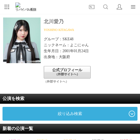
リバイバル配信
北川愛乃
YOSHINO KITAGAWA
グループ：SKE48
ニックネーム：よこにゃん
生年月日：2001年01月24日
出身地：大阪府
公式プロフィール
（外部サイトへ）
（外部サイトへ）
公演を検索
絞り込み検索
新着の公演一覧