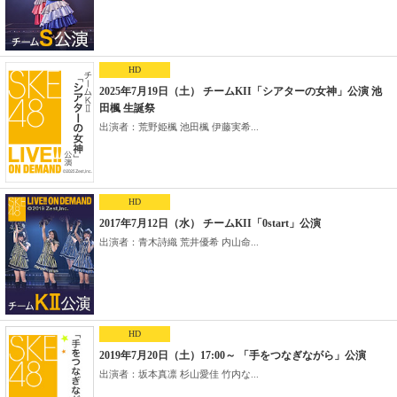
HD
2025年7月19日（土） チームKII「シアターの女神」公演 池
田楓 生誕祭
出演者：荒野姫楓 池田楓 伊藤実希...
HD
2017年7月12日（水） チームKII「0start」公演
出演者：青木詩織 荒井優希 内山命...
HD
2019年7月20日（土）17:00～ 「手をつなぎながら」公演
出演者：坂本真凛 杉山愛佳 竹内な...