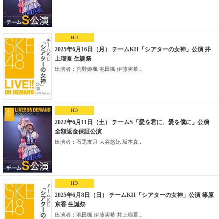
HD
2025年6月16日（月） チームKII「シアターの女神」公演 井
上瑠夏 生誕祭
出演者：荒野姫楓 池田楓 伊藤実希...
HD
2022年6月11日（土） チームS「愛を君に、愛を僕に」公演
全額返金保証公演
出演者：石黒友月 大谷悠妃 坂本真...
HD
2025年6月8日（日） チームKII「シアターの女神」公演 篠原
京香 生誕祭
出演者：池田楓 伊藤実希 井上瑠夏...