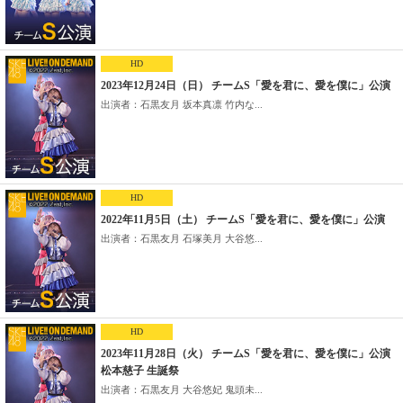
HD
2023年12月24日（日） チームS「愛を君に、愛を僕に」公演
出演者：石黒友月 坂本真凛 竹内な...
HD
2022年11月5日（土） チームS「愛を君に、愛を僕に」公演
出演者：石黒友月 石塚美月 大谷悠...
HD
2023年11月28日（火） チームS「愛を君に、愛を僕に」公演
松本慈子 生誕祭
出演者：石黒友月 大谷悠妃 鬼頭未...