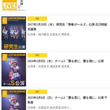
HD
2017年5月18日（木） 研究生「青春ガールズ」公演 石川咲姫
生誕祭
出演者：相川暖花 石黒友月 岡田美...
HD
2024年5月9日（木） チームS「愛を君に、愛を僕に」公演
出演者：石黒友月 鬼頭未来 坂本真...
HD
2025年4月6日（日） チームS「愛を君に、愛を僕に」公演 千
秋楽
出演者：石黒友月 坂本真凛 杉本り...