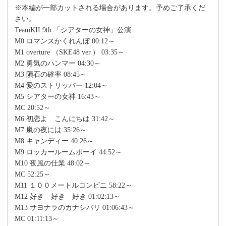
※本編が一部カットされる場合があります。予めご了承くだ
さい。
TeamKII 9th 「シアターの女神」公演
M0 ロマンスかくれんぼ 00:12～
M1 overture （SKE48 ver.） 03:35～
M2 勇気のハンマー 04:30～
M3 隕石の確率 08:45～
M4 愛のストリッパー 12:04～
M5 シアターの女神 16:43～
MC 20:52～
M6 初恋よ こんにちは 31:42～
M7 嵐の夜には 35:26～
M8 キャンディー 40:26～
M9 ロッカールームボーイ 44:52～
M10 夜風の仕業 48:02～
MC 52:25～
M11 １００メートルコンビニ 58:22～
M12 好き 好き 好き 01:02:13～
M13 サヨナラのカナシバリ 01:06:43～
MC 01:11:13～