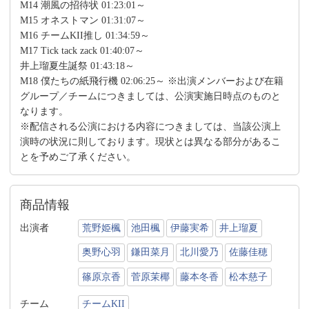
M14 潮風の招待状 01:23:01～
M15 オネストマン 01:31:07～
M16 チームKII推し 01:34:59～
M17 Tick tack zack 01:40:07～
井上瑠夏生誕祭 01:43:18～
M18 僕たちの紙飛行機 02:06:25～ ※出演メンバーおよび在籍
グループ／チームにつきましては、公演実施日時点のものと
なります。
※配信される公演における内容につきましては、当該公演上
演時の状況に則しております。現状とは異なる部分があるこ
とを予めご了承ください。
商品情報
出演者
荒野姫楓
池田楓
伊藤実希
井上瑠夏
奥野心羽
鎌田菜月
北川愛乃
佐藤佳穂
篠原京香
菅原茉椰
藤本冬香
松本慈子
チーム
チームKII