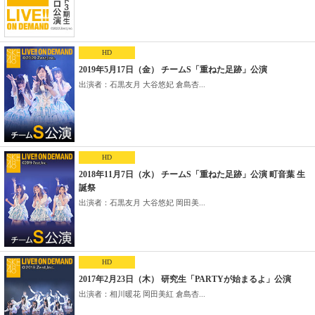
HD
2019年5月17日（金） チームS「重ねた足跡」公演
出演者：石黒友月 大谷悠妃 倉島杏...
HD
2018年11月7日（水） チームS「重ねた足跡」公演 町音葉 生
誕祭
出演者：石黒友月 大谷悠妃 岡田美...
HD
2017年2月23日（木） 研究生「PARTYが始まるよ」公演
出演者：相川暖花 岡田美紅 倉島杏...