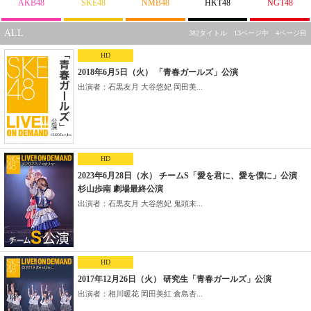
AKB48
SKE48
NMB48
HKT48
NGT48
ALL
382タイトル 13ページ中 4ページ目
HD
2018年6月5日（火） 「青春ガールズ」公演
出演者：石黒友月 大谷悠妃 岡田美...
HD
2023年6月28日（水） チームS「愛を君に、愛を僕に」公演
杉山歩南 劇場最終公演
出演者：石黒友月 大谷悠妃 鬼頭未...
HD
2017年12月26日（火） 研究生「青春ガールズ」公演
出演者：相川暖花 岡田美紅 倉島杏...