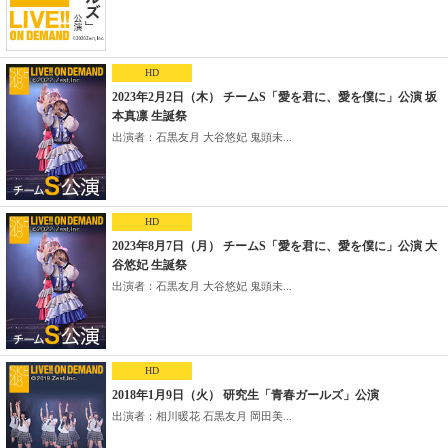
HD
2023年2月2日（木） チームS「愛を君に、愛を僕に」公演 坂
本真凛 生誕祭
出演者：石黒友月 大谷悠妃 鬼頭未...
HD
2023年8月7日（月） チームS「愛を君に、愛を僕に」公演 大
谷悠妃 生誕祭
出演者：石黒友月 大谷悠妃 鬼頭未...
HD
2018年1月9日（火） 研究生「青春ガールズ」公演
出演者：相川暖花 石黒友月 岡田美...