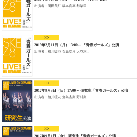
出演者：岡田美紅 坂本真凛 都築里...
HD
2019年2月11日（月）13:00～ 「青春ガールズ」公演
出演者：相川暖花 石黒友月 大谷悠...
HD
2017年9月3日（日）17:00～ 研究生「青春ガールズ」公演
出演者：相川暖花 倉島杏実 野村実...
HD
2017年9月1日（金） 研究生「青春ガールズ」公演