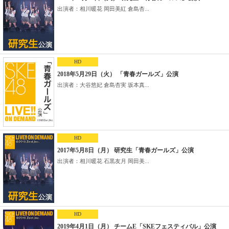
出演者：相川暖花 岡田美紅 倉島杏...
HD
2018年5月29日（火） 「青春ガールズ」公演
出演者：大谷悠妃 倉島杏実 坂本真...
HD
2017年5月8日（月） 研究生「青春ガールズ」公演
出演者：相川暖花 石黒友月 岡田美...
HD
2019年4月1日（月） チームE「SKEフェスティバル」公演