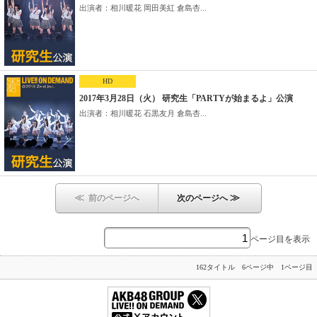
出演者：相川暖花 岡田美紅 倉島杏...
HD
2017年3月28日（火） 研究生「PARTYが始まるよ」公演
出演者：相川暖花 石黒友月 倉島杏...
≪
≫
前のページへ
次のページへ
ページ目を表示
162タイトル 6ページ中 1ページ目