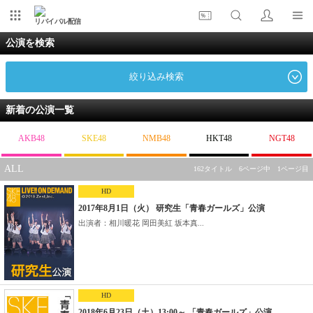
リバイバル配信
公演を検索
絞り込み検索
新着の公演一覧
AKB48
SKE48
NMB48
HKT48
NGT48
ALL
162タイトル 6ページ中 1ページ目
HD
2017年8月1日（火） 研究生「青春ガールズ」公演
出演者：相川暖花 岡田美紅 坂本真...
HD
2018年6月23日（土）13:00～ 「青春ガールズ」公演