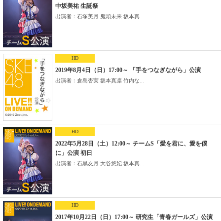
中坂美祐 生誕祭
出演者：石塚美月 鬼頭未来 坂本真...
HD
2019年8月4日（日）17:00～ 「手をつなぎながら」公演
出演者：倉島杏実 坂本真凛 竹内な...
HD
2022年5月28日（土）12:00～ チームS「愛を君に、愛を僕
に」公演 初日
出演者：石黒友月 大谷悠妃 坂本真...
HD
2017年10月22日（日）17:00～ 研究生「青春ガールズ」公演