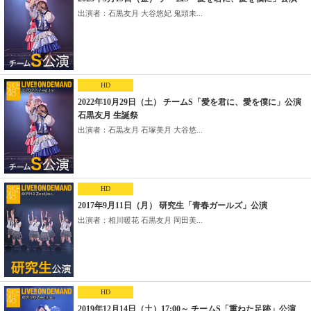
出演者：石黒友月 大谷悠妃 鬼頭未...
HD
2022年10月29日（土） チームS「愛を君に、愛を僕に」公演
石黒友月 生誕祭
出演者：石黒友月 石塚美月 大谷悠...
HD
2017年9月11日（月） 研究生「青春ガールズ」公演
出演者：相川暖花 石黒友月 岡田美...
HD
2019年12月14日（土）17:00～ チームS「重ねた足跡」公演