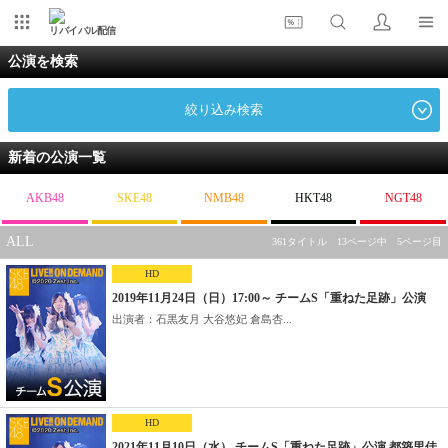
リバイバル配信
公演を検索
絞り込み検索
新着の公演一覧
AKB48
SKE48
NMB48
HKT48
NGT48
ALL
361タイトル 13ページ中 5ページ目
HD
2019年11月24日（日）17:00～ チームS「重ねた足跡」公演
出演者：石黒友月 大谷悠妃 倉島杏...
HD
2021年11月10日（水） チームS「重ねた足跡」公演 都築里佳