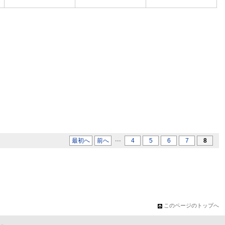
...
最初へ
前へ
4
5
6
7
8
このページのトップへ