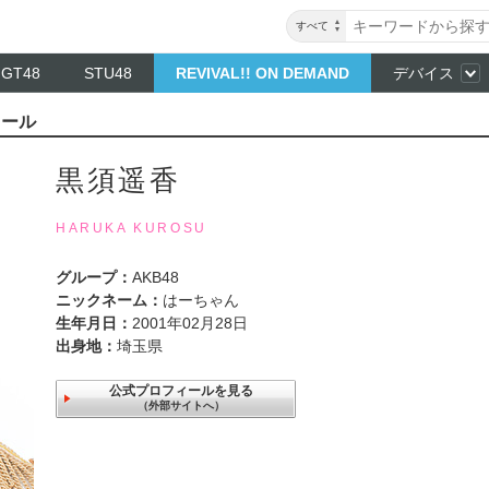
すべて
NGT48
STU48
REVIVAL!! ON DEMAND
デバイス
ィール
黒須遥香
HARUKA KUROSU
グループ：
AKB48
ニックネーム：
はーちゃん
生年月日：
2001年02月28日
出身地：
埼玉県
公式プロフィールを見る
（外部サイトへ）