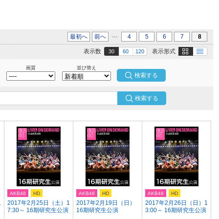
...
最初へ
前へ
4
5
6
7
8
画像
テキスト
表示数
表示形式
30
60
120
画質
並び替え
検索する
AKB48
HD
AKB48
HD
AKB48
HD
1
2017年2月25日（土）1
2017年2月19日（日）
2017年2月26日（日）1
7:30～ 16期研究生公演
16期研究生公演
3:00～ 16期研究生公演