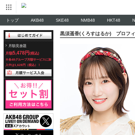
トップ
AKB48
SKE48
NMB48
HKT48
黒須遥香(くろすはるか) プロフ
月額見放題
5,478円
月額
(税込)
※各48グループ月額サービスに加
入中は1,628円（税込）！