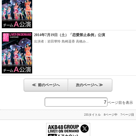
2014年7月19日（土）「恋愛禁止条例」公演
出演者：岩田華怜 島崎遥香 高橋み...
≪
≫
前のページへ
次のページへ
ページ目を表示
235タイトル 8ページ中 7ページ目