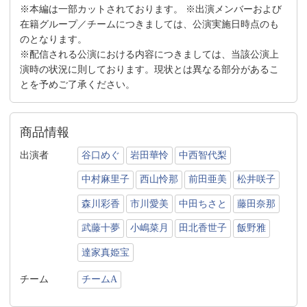
※本編は一部カットされております。 ※出演メンバーおよび
在籍グループ／チームにつきましては、公演実施日時点のも
のとなります。
※配信される公演における内容につきましては、当該公演上
演時の状況に則しております。現状とは異なる部分があるこ
とを予めご了承ください。
商品情報
出演者
谷口めぐ
岩田華怜
中西智代梨
中村麻里子
西山怜那
前田亜美
松井咲子
森川彩香
市川愛美
中田ちさと
藤田奈那
武藤十夢
小嶋菜月
田北香世子
飯野雅
達家真姫宝
チーム
チームA