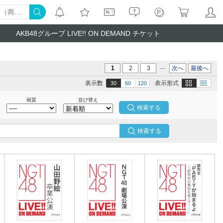
AKB48グループ LIVE!! ON DEMAND チケット
...
1
2
3
次へ
最後へ
画像
テキスト
表示数
表示形式
30
60
120
画質
並び替え
検索する