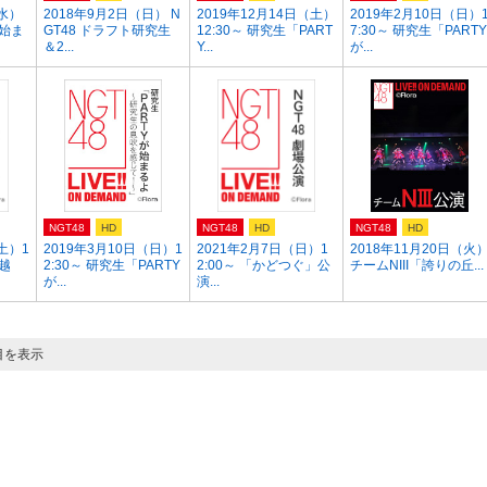
（水）
2018年9月2日（日） N
2019年12月14日（土）
2019年2月10日（日）
が始ま
GT48 ドラフト研究生
12:30～ 研究生「PART
7:30～ 研究生「PARTY
＆2...
Y...
が...
NGT48
HD
NGT48
HD
NGT48
HD
土）1
2019年3月10日（日）1
2021年2月7日（日）1
2018年11月20日（火
海越
2:30～ 研究生「PARTY
2:00～ 「かどつぐ」公
チームNIII「誇りの丘...
が...
演...
目を表示