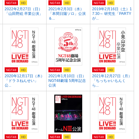
NGT48
HD
NGT48
HD
NGT48
HD
2022年2月27日（日）
2021年2月3日（水）
2019年2月16日（土）1
「山田野絵 卒業公演」
「本間日陽ソロ」公演
7:30～ 研究生「PARTY
＆...
が...
NGT48
HD
NGT48
HD
NGT48
HD
1
2020年12月17日（木）
2021年1月10日（日）
2021年12月27日（月）
「ドラ３ねんせい」
NGT48劇場 5周年記念
「ちっちゃいもんく
公...
公演
ら...
NGT48
HD
NGT48
HD
NGT48
HD