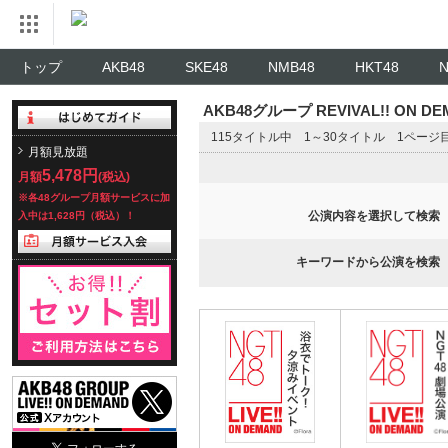
トップ
AKB48
SKE48
NMB48
HKT48
AKB48グループ REVIVAL!! ON 
115タイトル中 1～30タイトル 1ページ
月額見放題
5,478円
月額
(税込)
※各48グループ月額サービスに加
公演内容を選択して検索
入中は1,628円（税込）！
キーワードから公演を検索