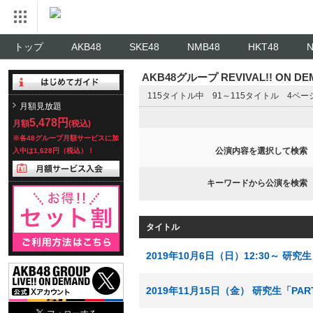
トップ
AKB48
SKE48
NMB48
HKT48
AKB48グループ REVIVAL!! ON 
115タイトル中 91～115タイトル 4ペ
月額見放題
5,478円
月額
(税込)
※各48グループ月額サービスに加
公演内容を選択して検索
入中は1,628円（税込）！
キーワードから公演を検索
タイトル
2019年10月6日（日）12:30～ 研
2019年11月15日（金） 研究生「P