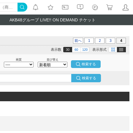
AKB48グループ LIVE!! ON DEMAND チケット
前へ
1
2
3
4
テキスト
画像
表示数
表示形式
30
60
120
画質
並び替え
検索する