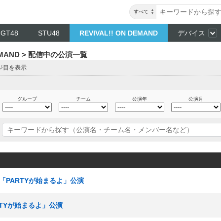
すべて
NGT48
STU48
REVIVAL!! ON DEMAND
デバイス
DEMAND > 配信中の公演一覧
ージ目を表示
グループ
チーム
公演年
公演月
究生「PARTYが始まるよ」公演
ARTYが始まるよ」公演