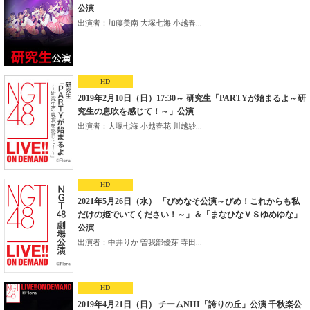
公演
出演者：加藤美南 大塚七海 小越春...
HD
2019年2月10日（日）17:30～ 研究生「PARTYが始まるよ～研
究生の息吹を感じて！～」公演
出演者：大塚七海 小越春花 川越紗...
HD
2021年5月26日（水） 「ぴめなそ公演～ぴめ！これからも私
だけの姫でいてください！～」＆「まなひなＶＳゆめゆな」
公演
出演者：中井りか 曽我部優芽 寺田...
HD
2019年4月21日（日） チームNIII「誇りの丘」公演 千秋楽公