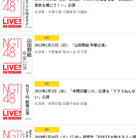
息吹を感じて！～」公演
出演者：大塚七海 小越春花 川越紗...
HD
2022年2月27日（日） 「山田野絵 卒業公演」
出演者：小熊倫実 角ゆりあ 日下部...
HD
2021年2月3日（水） 「本間日陽ソロ」公演＆「ドラ３ねんせ
い」公演
出演者：本間日陽 安藤千伽奈 佐藤...
HD
2019年2月16日（土）17:30～ 研究生「PARTYが始まるよ～研