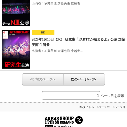
出演者：荻野由佳 加藤美南 佐藤杏...
HD
2020年1月15日（水） 研究生「PARTYが始まるよ」公演 加藤
美南 生誕祭
出演者：加藤美南 大塚七海 小越春...
≪
≫
前のページへ
次のページへ
ページ目を表示
115タイトル 4ページ中 1ページ目