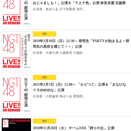
おじゃましも！」公演＆「十人十色」公演 奈良未遥 生誕祭
出演者：角ゆりあ 日下部愛菜 清司...
HD
2019年3月10日（日）12:30～ 研究生「PARTYが始まるよ～研
究生の息吹を感じて！～」公演
出演者：大塚七海 小越春花 川越紗...
HD
2021年2月7日（日）12:00～ 「かどつぐ」公演＆「まなひな
ＶＳゆめゆな」公演
出演者：小熊倫実 角ゆりあ 曽我部...
HD
2018年11月20日（火） チームNIII「誇りの丘」公演