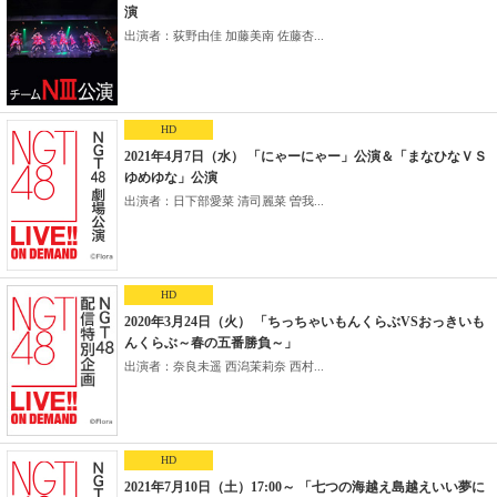
演
出演者：荻野由佳 加藤美南 佐藤杏...
HD
2021年4月7日（水） 「にゃーにゃー」公演＆「まなひなＶＳ
ゆめゆな」公演
出演者：日下部愛菜 清司麗菜 曽我...
HD
2020年3月24日（火） 「ちっちゃいもんくらぶVSおっきいも
んくらぶ～春の五番勝負～」
出演者：奈良未遥 西潟茉莉奈 西村...
HD
2021年7月10日（土）17:00～ 「七つの海越え島越えいい夢に