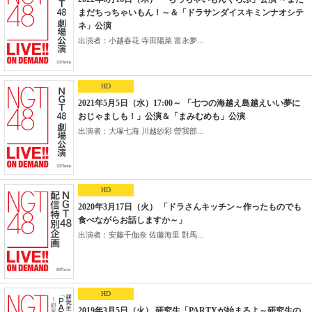
まだちっちゃいもん！～＆「ドラサンダイスキミンナオシテ
ネ」公演
出演者：小越春花 寺田陽菜 富永夢...
HD
2021年5月5日（水）17:00～ 「七つの海越え島越えいい夢に
おじゃましも！」公演＆「まみむめも」公演
出演者：大塚七海 川越紗彩 曽我部...
HD
2020年3月17日（火） 「ドラさんキッチン～作ったものでも
食べながらお話しますか～」
出演者：安藤千伽奈 佐藤海里 對馬...
HD
2019年3月5日（火） 研究生「PARTYが始まるよ～研究生の