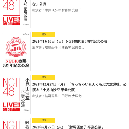
な」公演
出演者：中井りか 中村歩加 安藤千...
HD
2021年1月10日（日） NGT48劇場 5周年記念公演
出演者：荻野由佳 小熊倫実 加藤美...
HD
2021年12月27日（月） 「ちっちゃいもんくらぶの放課後」公
演＆「小見山沙空 卒業公演」
出演者：清司麗菜 山田野絵 大塚七...
HD
2022年9月27日（火） 「對馬優菜子 卒業公演」