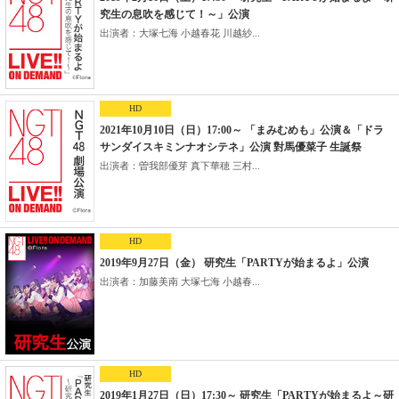
究生の息吹を感じて！～」公演
出演者：大塚七海 小越春花 川越紗...
HD
2021年10月10日（日）17:00～ 「まみむめも」公演＆「ドラ
サンダイスキミンナオシテネ」公演 對馬優菜子 生誕祭
出演者：曽我部優芽 真下華穂 三村...
HD
2019年9月27日（金） 研究生「PARTYが始まるよ」公演
出演者：加藤美南 大塚七海 小越春...
HD
2019年1月27日（日）17:30～ 研究生「PARTYが始まるよ～研