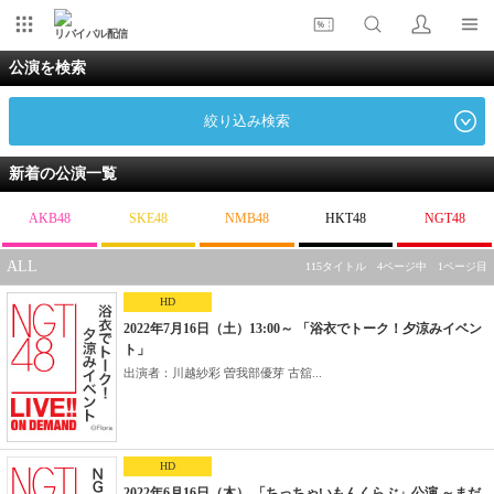
リバイバル配信
公演を検索
絞り込み検索
新着の公演一覧
AKB48
SKE48
NMB48
HKT48
NGT48
ALL
115タイトル 4ページ中 1ページ目
HD
2022年7月16日（土）13:00～ 「浴衣でトーク！夕涼みイベン
ト」
出演者：川越紗彩 曽我部優芽 古舘...
HD
2022年6月16日（木） 「ちっちゃいもんくらぶ」公演 ～まだ