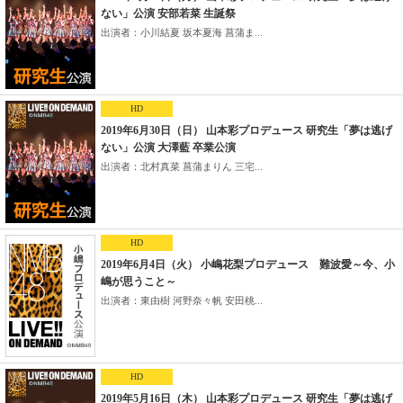
ない」公演 安部若菜 生誕祭
出演者：小川結夏 坂本夏海 菖蒲ま...
HD
2019年6月30日（日） 山本彩プロデュース 研究生「夢は逃げ
ない」公演 大澤藍 卒業公演
出演者：北村真菜 菖蒲まりん 三宅...
HD
2019年6月4日（火） 小嶋花梨プロデュース 難波愛～今、小
嶋が思うこと～
出演者：東由樹 河野奈々帆 安田桃...
HD
2019年5月16日（木） 山本彩プロデュース 研究生「夢は逃げ