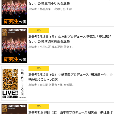
ない」公演 三宅ゆりあ 生誕祭
出演者：北村真菜 三宅ゆりあ 安部...
HD
2019年5月13日（月） 山本彩プロデュース 研究生「夢は逃げ
ない」公演 溝渕麻莉亜 生誕祭
出演者：小川結夏 坂本夏海 菖蒲ま...
HD
2019年5月10日（金） 小嶋花梨プロデュース ｢難波愛～今、小
嶋が思うこと～｣公演
出演者：東由樹 河野奈々帆 南波陽...
HD
2018年11月28日（水） 山本彩プロデュース 研究生「夢は逃げ