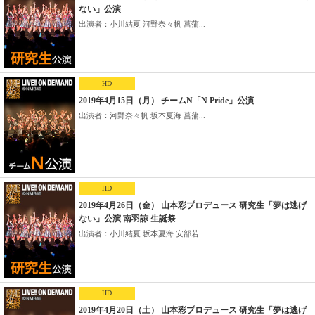
ない」公演
出演者：小川結夏 河野奈々帆 菖蒲...
HD
2019年4月15日（月） チームN「N Pride」公演
出演者：河野奈々帆 坂本夏海 菖蒲...
HD
2019年4月26日（金） 山本彩プロデュース 研究生「夢は逃げ
ない」公演 南羽諒 生誕祭
出演者：小川結夏 坂本夏海 安部若...
HD
2019年4月20日（土） 山本彩プロデュース 研究生「夢は逃げ