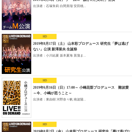
出演者：石塚朱莉 白間美瑠 安田桃...
HD
2019年8月17日（土） 山本彩プロデュース 研究生「夢は逃げ
ない」公演 新澤菜央 生誕祭
出演者：小川結夏 坂本夏海 菖蒲ま...
HD
2019年6月16日（日）17:00～ 小嶋花梨プロデュース 難波愛
～今、小嶋が思うこと～
出演者：東由樹 河野奈々帆 南波陽...
HD
2019年8月2日（金） 山本彩プロデュース 研究生「夢は逃げな