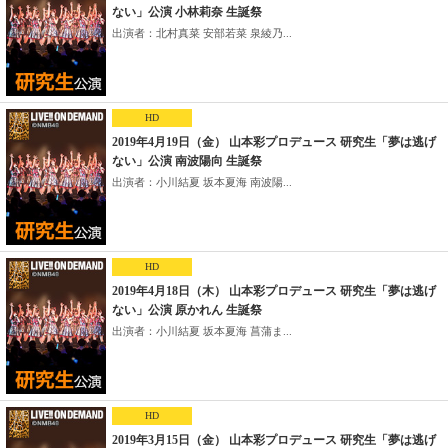
ない」公演 小林莉奈 生誕祭
出演者：北村真菜 安部若菜 泉綾乃...
HD
2019年4月19日（金） 山本彩プロデュース 研究生「夢は逃げ
ない」公演 南波陽向 生誕祭
出演者：小川結夏 坂本夏海 南波陽...
HD
2019年4月18日（木） 山本彩プロデュース 研究生「夢は逃げ
ない」公演 原かれん 生誕祭
出演者：小川結夏 坂本夏海 菖蒲ま...
HD
2019年3月15日（金） 山本彩プロデュース 研究生「夢は逃げ