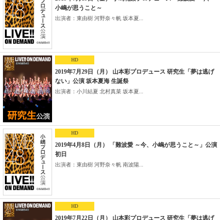
小嶋が思うこと～
出演者：東由樹 河野奈々帆 坂本夏...
HD
2019年7月29日（月） 山本彩プロデュース 研究生「夢は逃げ
ない」公演 坂本夏海 生誕祭
出演者：小川結夏 北村真菜 坂本夏...
HD
2019年4月8日（月） 「難波愛 ～今、小嶋が思うこと～」公演
初日
出演者：東由樹 河野奈々帆 南波陽...
HD
2019年7月22日（月） 山本彩プロデュース 研究生「夢は逃げ