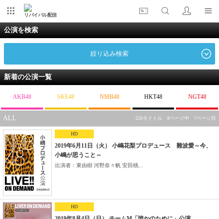
リバイバル配信
公演を検索
絞り込み検索
新着の公演一覧
AKB48
SKE48
NMB48
HKT48
NGT48
ALL
220タイトル 8ページ中 7ページ目
HD
2019年6月11日（火） 小嶋花梨プロデュース 難波愛～今、
小嶋が思うこと～
出演者：東由樹 河野奈々帆 安田桃...
HD
2019年8月4日（日） チームM「誰かのために」公演