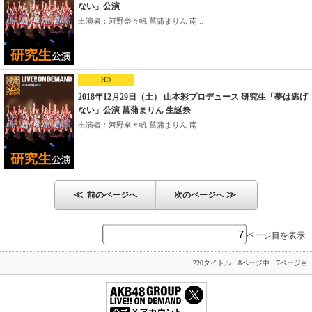
ない」公演
出演者：河野奈々帆 菖蒲まりん 南...
HD
2018年12月29日（土） 山本彩プロデュース 研究生「夢は逃げ
ない」公演 菖蒲まりん 生誕祭
出演者：河野奈々帆 菖蒲まりん 南...
≪
≫
前のページへ
次のページへ
ページ目を表示
220タイトル 8ページ中 7ページ目