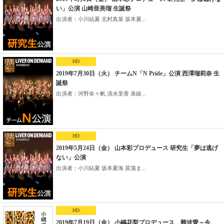
い」公演 山崎亜美瑠 生誕祭
出演者：小川結夏 北村真菜 坂本夏...
HD
2019年7月30日（火） チームN「N Pride」公演 西澤瑠莉奈 生
誕祭
出演者：河野奈々帆 清水里香 泉綾...
HD
2019年5月24日（金） 山本彩プロデュース 研究生「夢は逃げ
ない」公演
出演者：小川結夏 坂本夏海 菖蒲ま...
HD
2019年7月19日（金） 小嶋花梨プロデュース 難波愛～今、