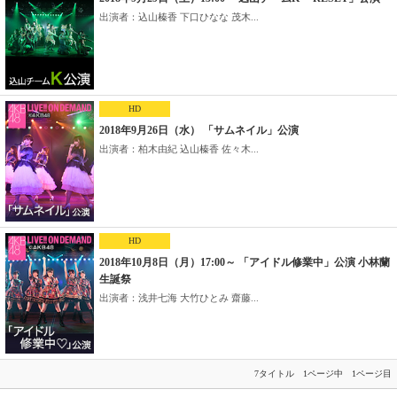
出演者：込山榛香 下口ひなな 茂木...
HD
2018年9月26日（水） 「サムネイル」公演
出演者：柏木由紀 込山榛香 佐々木...
HD
2018年10月8日（月）17:00～ 「アイドル修業中」公演 小林蘭
生誕祭
出演者：浅井七海 大竹ひとみ 齋藤...
7タイトル 1ページ中 1ページ目