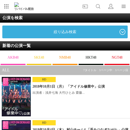
リバイバル配信
公演を検索
絞り込み検索
新着の公演一覧
AKB48
SKE48
NMB48
HKT48
NGT48
ALL
7タイトル 1ページ中 1ページ目
HD
2018年10月1日（月） 「アイドル修業中」公演
出演者：浅井七海 大竹ひとみ 齋藤...
HD
2018年10月4日（木） 村山チーム4 「手をつなぎながら」公演