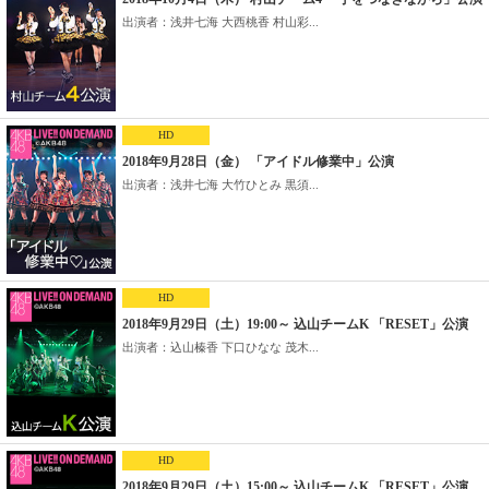
出演者：浅井七海 大西桃香 村山彩...
HD
2018年9月28日（金） 「アイドル修業中」公演
出演者：浅井七海 大竹ひとみ 黒須...
HD
2018年9月29日（土）19:00～ 込山チームK 「RESET」公演
出演者：込山榛香 下口ひなな 茂木...
HD
2018年9月29日（土）15:00～ 込山チームK 「RESET」公演