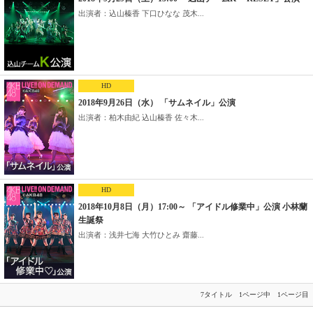
出演者：込山榛香 下口ひなな 茂木...
HD
2018年9月26日（水） 「サムネイル」公演
出演者：柏木由紀 込山榛香 佐々木...
HD
2018年10月8日（月）17:00～ 「アイドル修業中」公演 小林蘭
生誕祭
出演者：浅井七海 大竹ひとみ 齋藤...
7タイトル 1ページ中 1ページ目