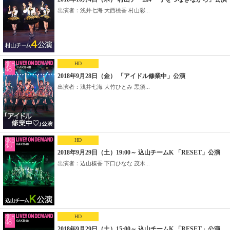
出演者：浅井七海 大西桃香 村山彩...
HD
2018年9月28日（金） 「アイドル修業中」公演
出演者：浅井七海 大竹ひとみ 黒須...
HD
2018年9月29日（土）19:00～ 込山チームK 「RESET」公演
出演者：込山榛香 下口ひなな 茂木...
HD
2018年9月29日（土）15:00～ 込山チームK 「RESET」公演