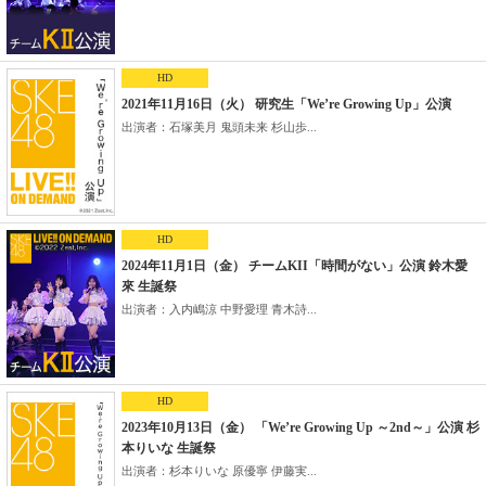
HD
2021年11月16日（火） 研究生「We’re Growing Up」公演
出演者：石塚美月 鬼頭未来 杉山歩...
HD
2024年11月1日（金） チームKII「時間がない」公演 鈴木愛
來 生誕祭
出演者：入内嶋涼 中野愛理 青木詩...
HD
2023年10月13日（金） 「We’re Growing Up ～2nd～」公演 杉
本りいな 生誕祭
出演者：杉本りいな 原優寧 伊藤実...