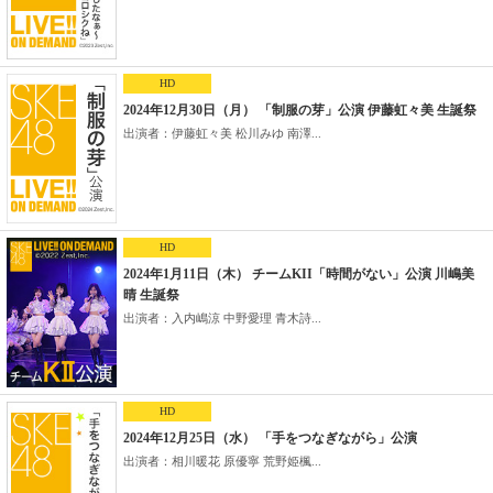
HD
2024年12月30日（月） 「制服の芽」公演 伊藤虹々美 生誕祭
出演者：伊藤虹々美 松川みゆ 南澤...
HD
2024年1月11日（木） チームKII「時間がない」公演 川嶋美
晴 生誕祭
出演者：入内嶋涼 中野愛理 青木詩...
HD
2024年12月25日（水） 「手をつなぎながら」公演
出演者：相川暖花 原優寧 荒野姫楓...