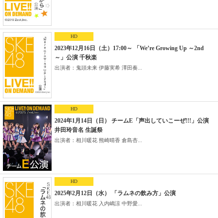
HD
2023年12月16日（土）17:00～ 「We’re Growing Up ～2nd
～」公演 千秋楽
出演者：鬼頭未来 伊藤実希 澤田奏...
HD
2024年1月14日（日） チームE「声出していこーぜ!!!」公演
井田玲音名 生誕祭
出演者：相川暖花 熊崎晴香 倉島杏...
HD
2025年2月12日（水） 「ラムネの飲み方」公演
出演者：相川暖花 入内嶋涼 中野愛...