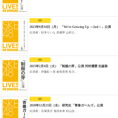
HD
2023年9月18日（月） 「We’re Growing Up ～2nd～」公演
出演者：杉本りいな 原優寧 山村さ...
HD
2025年2月4日（火） 「制服の芽」公演 河村優愛 生誕祭
出演者：伊藤虹々美 倉島杏実 松川...
HD
2020年12月23日（水） 研究生「青春ガールズ」公演
出演者：石塚美月 鬼頭未来 杉山歩...