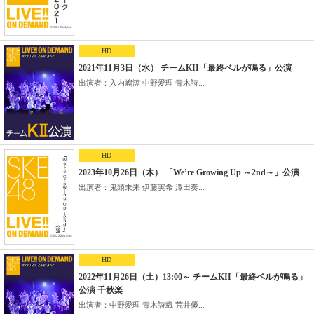
HD
2021年11月3日（水） チームKII「最終ベルが鳴る」公演
出演者：入内嶋涼 中野愛理 青木詩...
HD
2023年10月26日（木） 「We’re Growing Up ～2nd～」公演
出演者：鬼頭未来 伊藤実希 澤田奏...
HD
2022年11月26日（土）13:00～ チームKII「最終ベルが鳴る」
公演 千秋楽
出演者：中野愛理 青木詩織 荒井優...