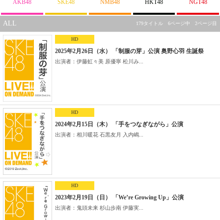
AKB48
SKE48
NMB48
HKT48
NGT48
ALL
179タイトル 6ページ中 2ページ目
HD
2025年2月26日（水） 「制服の芽」公演 奥野心羽 生誕祭
出演者：伊藤虹々美 原優寧 松川み...
HD
2024年2月15日（木） 「手をつなぎながら」公演
出演者：相川暖花 石黒友月 入内嶋...
HD
2023年2月19日（日） 「We’re Growing Up」公演
出演者：鬼頭未来 杉山歩南 伊藤実...