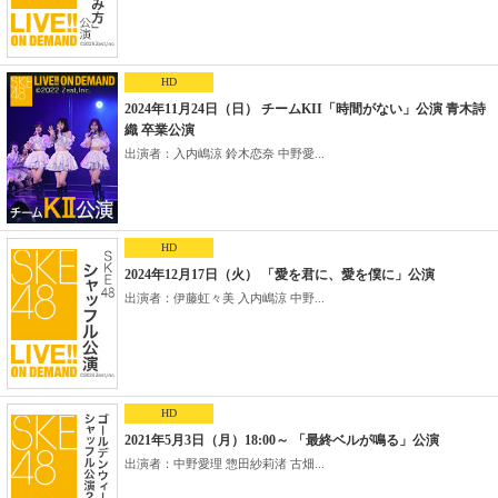
HD
2024年11月24日（日） チームKII「時間がない」公演 青木詩
織 卒業公演
出演者：入内嶋涼 鈴木恋奈 中野愛...
HD
2024年12月17日（火） 「愛を君に、愛を僕に」公演
出演者：伊藤虹々美 入内嶋涼 中野...
HD
2021年5月3日（月）18:00～ 「最終ベルが鳴る」公演
出演者：中野愛理 惣田紗莉渚 古畑...