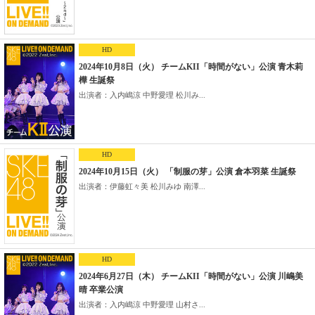
HD
2024年10月8日（火） チームKII「時間がない」公演 青木莉
樺 生誕祭
出演者：入内嶋涼 中野愛理 松川み...
HD
2024年10月15日（火） 「制服の芽」公演 倉本羽菜 生誕祭
出演者：伊藤虹々美 松川みゆ 南澤...
HD
2024年6月27日（木） チームKII「時間がない」公演 川嶋美
晴 卒業公演
出演者：入内嶋涼 中野愛理 山村さ...