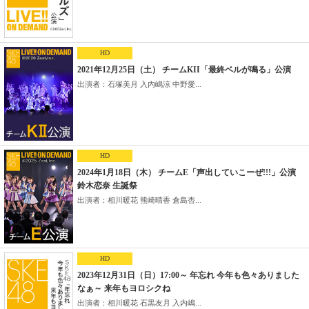
HD
2021年12月25日（土） チームKII「最終ベルが鳴る」公演
出演者：石塚美月 入内嶋涼 中野愛...
HD
2024年1月18日（木） チームE「声出していこーぜ!!!」公演
鈴木恋奈 生誕祭
出演者：相川暖花 熊崎晴香 倉島杏...
HD
2023年12月31日（日）17:00～ 年忘れ 今年も色々ありました
なぁ～ 来年もヨロシクね
出演者：相川暖花 石黒友月 入内嶋...