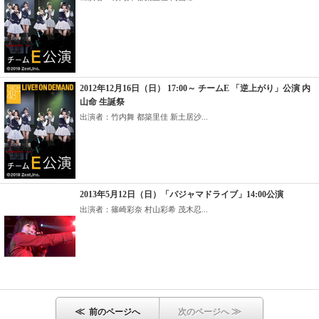
2012年12月16日（日） 17:00～ チームE 「逆上がり」公演 内
山命 生誕祭
出演者：竹内舞 都築里佳 新土居沙...
2013年5月12日（日）「パジャマドライブ」14:00公演
出演者：篠崎彩奈 村山彩希 茂木忍...
≪
≫
前のページへ
次のページへ