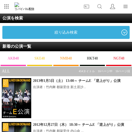
リバイバル配信
公演を検索
絞り込み検索
新着の公演一覧
AKB48
SKE48
NMB48
HKT48
NGT48
ALL
454タイトル 16ページ中 16ページ目
2013年1月5日（土） 13:00～ チームE 「逆上がり」公演
出演者：竹内舞 都築里佳 新土居沙...
2012年12月27日（木） 18:30～ チームE 「逆上がり」公演
出演者：竹内舞 都築里佳 内山命 ...