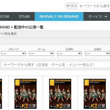
すべて
NGT48
STU48
REVIVAL!! ON DEMAND
デバイス
DEMAND > 配信中の公演一覧
ページ目を表示
グループ
チーム
公演年
公演月