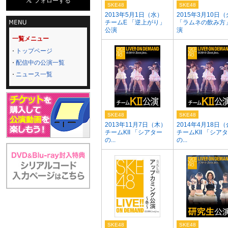
SKE48
SKE48
2013年5月1日（水）
2015年3月10日
チームE 「逆上がり」
「ラムネの飲み方
公演
演
一覧メニュー
トップページ
配信中の公演一覧
ニュース一覧
SKE48
SKE48
2013年11月7日（木）
2014年4月18日
チームKII 「シアター
チームKII 「シア
の...
の...
SKE48
SKE48