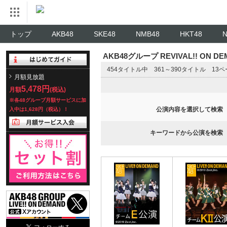
トップ
AKB48
SKE48
NMB48
HKT48
AKB48グループ REVIVAL!! ON 
454タイトル中 361～390タイトル 13
月額見放題
5,478円
月額
(税込)
※各48グループ月額サービスに加
公演内容を選択して検索
入中は1,628円（税込）！
キーワードから公演を検索