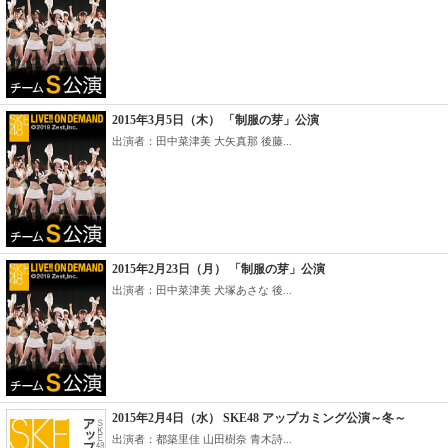
2015年3月5日（木） 「制服の芽」公演
出演者：田中菜津美 大矢真那 後藤...
2015年2月23日（月） 「制服の芽」公演
出演者：田中菜津美 犬塚あさな 後...
2015年2月4日（水） SKE48 アップカミング公演～冬～
出演者：都築里佳 山田樹奈 青木詩...