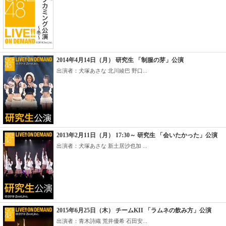
2014年4月14日（月） 研究生 「制服の芽」公演
出演者：犬塚あさな 北川綾巴 野口...
2013年2月11日（月） 17:30～ 研究生 「会いたかった」公演
出演者：犬塚あさな 新土居沙也加 ...
2015年6月25日（木） チームKII 「ラムネの飲み方」公演
出演者：青木詩織 荒井優希 石田安...