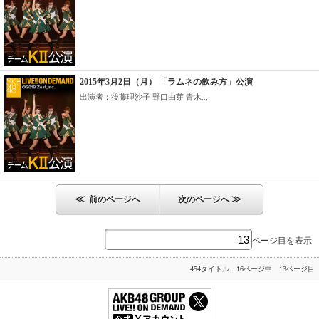
2015年3月2日（月） 「ラムネの飲み方」公演
出演者：後藤理沙子 野口由芽 青木...
≪
≫
前のページへ
次のページへ
ページ目を表示
454タイトル 16ページ中 13ページ目