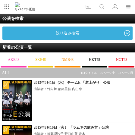
リバイバル配信
公演を検索
絞り込み検索
新着の公演一覧
AKB48
SKE48
NMB48
HKT48
NGT48
ALL
454タイトル 16ページ中 13ページ目
2013年5月1日（水） チームE 「逆上がり」公演
出演者：竹内舞 都築里佳 内山命 ...
2015年3月10日（火） 「ラムネの飲み方」公演
出演者：後藤理沙子 野口由芽 青木...