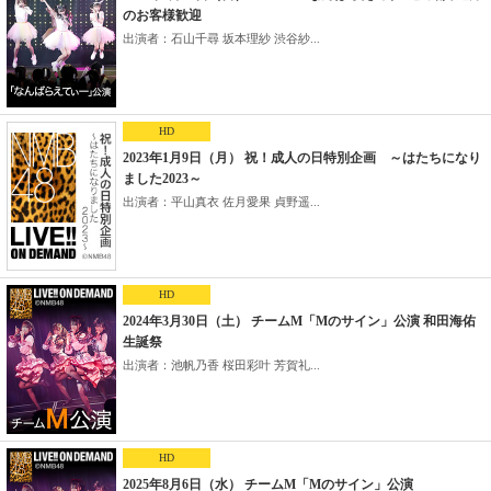
のお客様歓迎
出演者：石山千尋 坂本理紗 渋谷紗...
HD
2023年1月9日（月） 祝！成人の日特別企画 ～はたちになり
ました2023～
出演者：平山真衣 佐月愛果 貞野遥...
HD
2024年3月30日（土） チームM「Mのサイン」公演 和田海佑
生誕祭
出演者：池帆乃香 桜田彩叶 芳賀礼...
HD
2025年8月6日（水） チームM「Mのサイン」公演