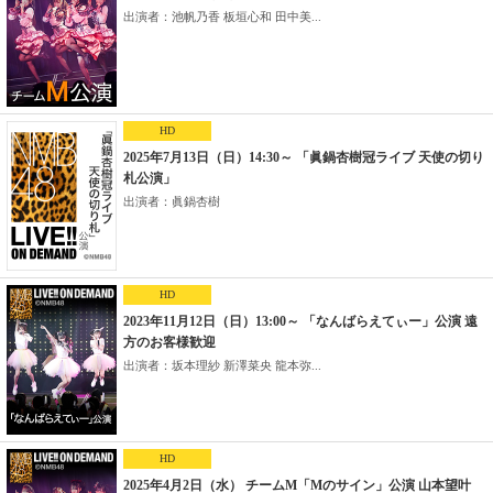
出演者：池帆乃香 板垣心和 田中美...
HD
2025年7月13日（日）14:30～ 「眞鍋杏樹冠ライブ 天使の切り
札公演」
出演者：眞鍋杏樹
HD
2023年11月12日（日）13:00～ 「なんばらえてぃー」公演 遠
方のお客様歓迎
出演者：坂本理紗 新澤菜央 龍本弥...
HD
2025年4月2日（水） チームM「Mのサイン」公演 山本望叶