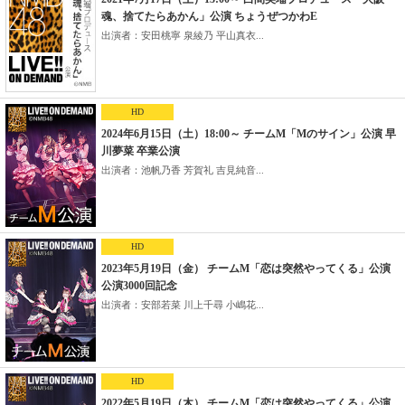
魂、捨てたらあかん」公演 ちょうぜつかわE
出演者：安田桃寧 泉綾乃 平山真衣...
HD
2024年6月15日（土）18:00～ チームM「Mのサイン」公演 早
川夢菜 卒業公演
出演者：池帆乃香 芳賀礼 吉見純音...
HD
2023年5月19日（金） チームM「恋は突然やってくる」公演
公演3000回記念
出演者：安部若菜 川上千尋 小嶋花...
HD
2022年5月19日（木） チームM「恋は突然やってくる」公演