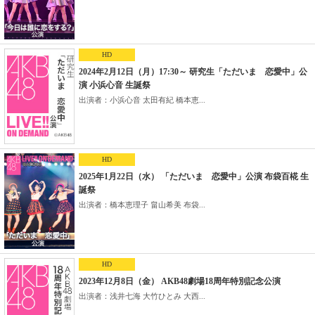
HD
2024年2月12日（月）17:30～ 研究生「ただいま 恋愛中」公
演 小浜心音 生誕祭
出演者：小浜心音 太田有紀 橋本恵...
HD
2025年1月22日（水） 「ただいま 恋愛中」公演 布袋百椛 生
誕祭
出演者：橋本恵理子 畠山希美 布袋...
HD
2023年12月8日（金） AKB48劇場18周年特別記念公演
出演者：浅井七海 大竹ひとみ 大西...