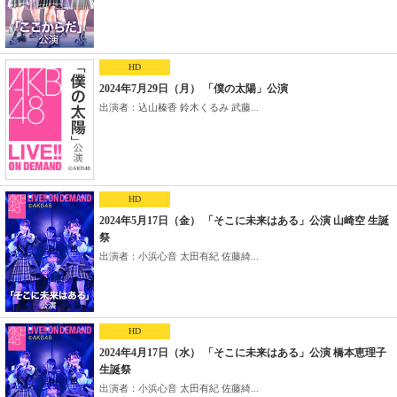
HD
2024年7月29日（月） 「僕の太陽」公演
出演者：込山榛香 鈴木くるみ 武藤...
HD
2024年5月17日（金） 「そこに未来はある」公演 山崎空 生誕
祭
出演者：小浜心音 太田有紀 佐藤綺...
HD
2024年4月17日（水） 「そこに未来はある」公演 橋本恵理子
生誕祭
出演者：小浜心音 太田有紀 佐藤綺...