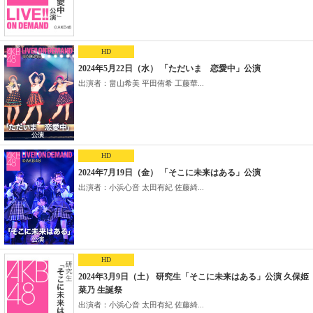
HD
2024年5月22日（水） 「ただいま 恋愛中」公演
出演者：畠山希美 平田侑希 工藤華...
HD
2024年7月19日（金） 「そこに未来はある」公演
出演者：小浜心音 太田有紀 佐藤綺...
HD
2024年3月9日（土） 研究生「そこに未来はある」公演 久保姫
菜乃 生誕祭
出演者：小浜心音 太田有紀 佐藤綺...