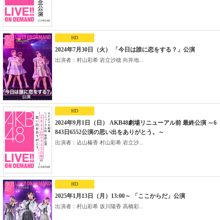
HD
2024年7月30日（火） 「今日は誰に恋をする？」公演
出演者：村山彩希 岩立沙穂 向井地...
HD
2024年9月1日（日） AKB48劇場リニューアル前 最終公演 ～6
843日6552公演の思い出をありがとう。～
出演者：込山榛香 村山彩希 岩立沙...
HD
2025年1月13日（月）13:00～ 「ここからだ」公演
出演者：村山彩希 坂川陽香 高橋彩...