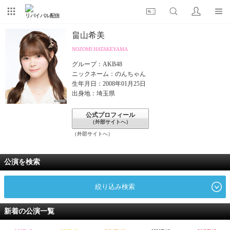
リバイバル配信
畠山希美
NOZOMI HATAKEYAMA
グループ：AKB48
ニックネーム：のんちゃん
生年月日：2008年01月25日
出身地：埼玉県
公式プロフィール
（外部サイトへ）
（外部サイトへ）
公演を検索
絞り込み検索
新着の公演一覧