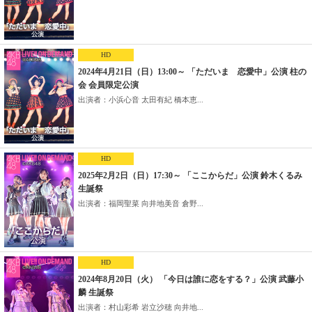
HD
2024年4月21日（日）13:00～ 「ただいま 恋愛中」公演 柱の
会 会員限定公演
出演者：小浜心音 太田有紀 橋本恵...
HD
2025年2月2日（日）17:30～ 「ここからだ」公演 鈴木くるみ
生誕祭
出演者：福岡聖菜 向井地美音 倉野...
HD
2024年8月20日（火） 「今日は誰に恋をする？」公演 武藤小
麟 生誕祭
出演者：村山彩希 岩立沙穂 向井地...