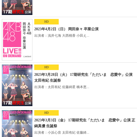
HD
2023年4月2日（日） 岡田奈々 卒業公演
出演者：浅井七海 大西桃香 小田え...
HD
2023年3月28日（火） 17期研究生「ただいま 恋愛中」公演
太田有紀 生誕祭
出演者：太田有紀 佐藤綺星 橋本恵...
HD
2023年3月3日（金） 17期研究生「ただいま 恋愛中」公演 正
鋳真優 生誕祭
出演者：小浜心音 太田有紀 佐藤綺...