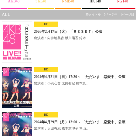
AKB48
SKE48
NMB48
HKT48
NGT48
ALL
35タイトル 2ページ中 1ページ目
HD
2026年2月17日（火） 「ＲＥＳＥＴ」公演
出演者：向井地美音 坂川陽香 鈴木...
HD
2024年4月21日（日）17:30～ 「ただいま 恋愛中」公演
出演者：小浜心音 太田有紀 橋本恵...
HD
2024年4月29日（月）13:00～ 「ただいま 恋愛中」公演
出演者：太田有紀 橋本恵理子 畠山...