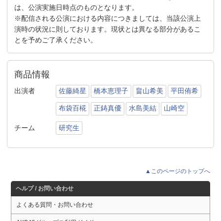
は、公演実施日時点のものとなります。
※配信される公演における内容につきましては、当該公演上
演時の状況に則しております。現状とは異なる部分があるこ
とを予めご了承ください。
商品情報
出演者
佐藤綺星
橋本恵理子
畠山希美
平田侑希
布袋百椛
正鋳真優
水島美結
山崎空
チーム
研究生
▲このページのトップへ
ヘルプ / お問い合わせ
よくある質問・お問い合わせ