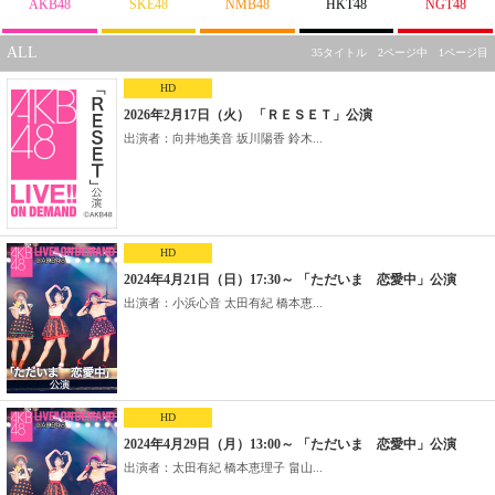
AKB48
SKE48
NMB48
HKT48
NGT48
ALL
35タイトル 2ページ中 1ページ目
HD
2026年2月17日（火） 「ＲＥＳＥＴ」公演
出演者：向井地美音 坂川陽香 鈴木...
HD
2024年4月21日（日）17:30～ 「ただいま 恋愛中」公演
出演者：小浜心音 太田有紀 橋本恵...
HD
2024年4月29日（月）13:00～ 「ただいま 恋愛中」公演
出演者：太田有紀 橋本恵理子 畠山...