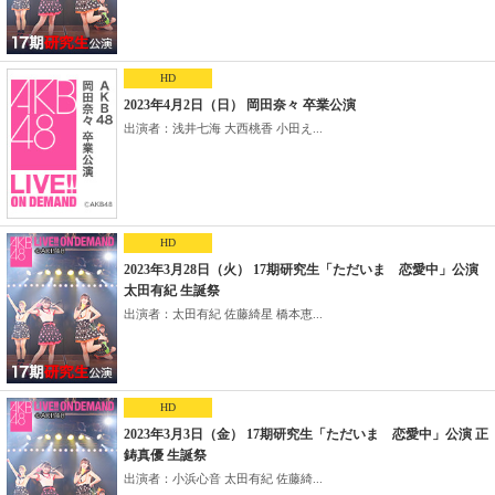
HD
2023年4月2日（日） 岡田奈々 卒業公演
出演者：浅井七海 大西桃香 小田え...
HD
2023年3月28日（火） 17期研究生「ただいま 恋愛中」公演
太田有紀 生誕祭
出演者：太田有紀 佐藤綺星 橋本恵...
HD
2023年3月3日（金） 17期研究生「ただいま 恋愛中」公演 正
鋳真優 生誕祭
出演者：小浜心音 太田有紀 佐藤綺...