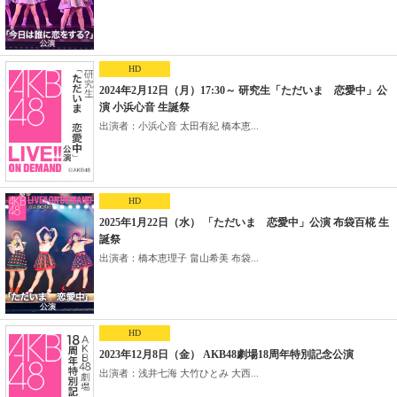
HD
2024年2月12日（月）17:30～ 研究生「ただいま 恋愛中」公
演 小浜心音 生誕祭
出演者：小浜心音 太田有紀 橋本恵...
HD
2025年1月22日（水） 「ただいま 恋愛中」公演 布袋百椛 生
誕祭
出演者：橋本恵理子 畠山希美 布袋...
HD
2023年12月8日（金） AKB48劇場18周年特別記念公演
出演者：浅井七海 大竹ひとみ 大西...