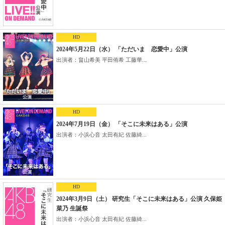
HD
2024年5月22日（水） 「ただいま 恋愛中」公演
出演者：畠山希美 平田侑希 工藤華...
HD
2024年7月19日（金） 「そこに未来はある」公演
出演者：小浜心音 太田有紀 佐藤綺...
HD
2024年3月9日（土） 研究生「そこに未来はある」公演 久保姫
菜乃 生誕祭
出演者：小浜心音 太田有紀 佐藤綺...