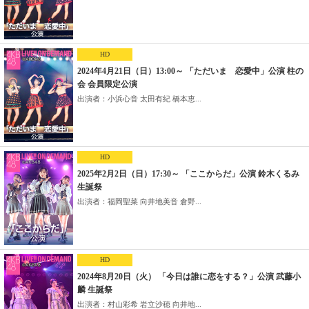
HD
2024年4月21日（日）13:00～ 「ただいま 恋愛中」公演 柱の
会 会員限定公演
出演者：小浜心音 太田有紀 橋本恵...
HD
2025年2月2日（日）17:30～ 「ここからだ」公演 鈴木くるみ
生誕祭
出演者：福岡聖菜 向井地美音 倉野...
HD
2024年8月20日（火） 「今日は誰に恋をする？」公演 武藤小
麟 生誕祭
出演者：村山彩希 岩立沙穂 向井地...