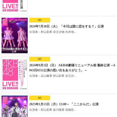
HD
2024年7月30日（火） 「今日は誰に恋をする？」公演
出演者：村山彩希 岩立沙穂 向井地...
HD
2024年9月1日（日） AKB48劇場リニューアル前 最終公演 ～6
843日6552公演の思い出をありがとう。～
出演者：込山榛香 村山彩希 岩立沙...
HD
2025年1月13日（月）13:00～ 「ここからだ」公演
出演者：村山彩希 坂川陽香 高橋彩...