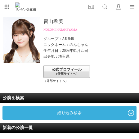
リバイバル配信
畠山希美
NOZOMI HATAKEYAMA
グループ：AKB48
ニックネーム：のんちゃん
生年月日：2008年01月25日
出身地：埼玉県
公式プロフィール
（外部サイトへ）
（外部サイトへ）
公演を検索
絞り込み検索
新着の公演一覧