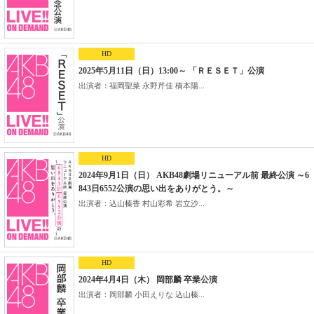
HD
2025年5月11日（日）13:00～ 「ＲＥＳＥＴ」公演
出演者：福岡聖菜 永野芹佳 橋本陽...
HD
2024年9月1日（日） AKB48劇場リニューアル前 最終公演 ～6
843日6552公演の思い出をありがとう。～
出演者：込山榛香 村山彩希 岩立沙...
HD
2024年4月4日（木） 岡部麟 卒業公演
出演者：岡部麟 小田えりな 込山榛...