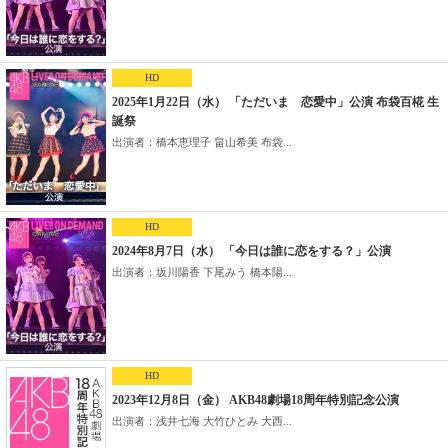
HD
2025年1月22日（水） 「ただいま 恋愛中」公演 布袋百椛 生
誕祭
出演者：橋本恵理子 畠山希美 布袋...
HD
2024年8月7日（水） 「今日は誰に恋をする？」公演
出演者：坂川陽香 下尾みう 橋本陽...
HD
2023年12月8日（金） AKB48劇場18周年特別記念公演
出演者：浅井七海 大竹ひとみ 大西...