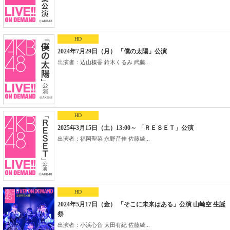
HD
2024年7月29日（月） 「僕の太陽」公演
出演者：込山榛香 鈴木くるみ 武藤...
HD
2025年3月15日（土）13:00～ 「ＲＥＳＥＴ」公演
出演者：福岡聖菜 永野芹佳 佐藤綺...
HD
2024年5月17日（金） 「そこに未来はある」公演 山崎空 生誕
祭
出演者：小浜心音 太田有紀 佐藤綺...