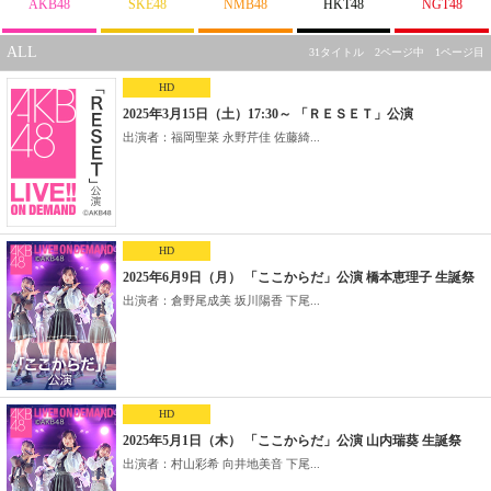
AKB48
SKE48
NMB48
HKT48
NGT48
ALL
31タイトル 2ページ中 1ページ目
HD
2025年3月15日（土）17:30～ 「ＲＥＳＥＴ」公演
出演者：福岡聖菜 永野芹佳 佐藤綺...
HD
2025年6月9日（月） 「ここからだ」公演 橋本恵理子 生誕祭
出演者：倉野尾成美 坂川陽香 下尾...
HD
2025年5月1日（木） 「ここからだ」公演 山内瑞葵 生誕祭
出演者：村山彩希 向井地美音 下尾...