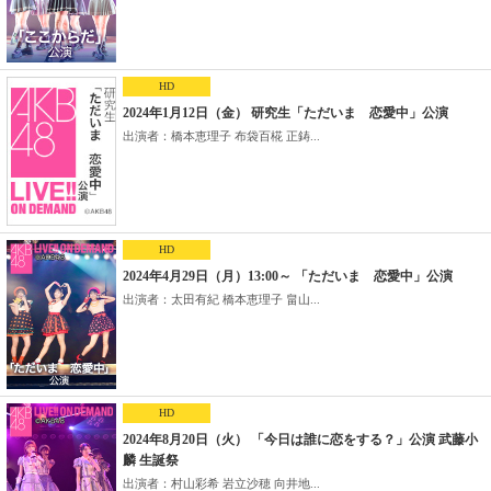
HD
2024年1月12日（金） 研究生「ただいま 恋愛中」公演
出演者：橋本恵理子 布袋百椛 正鋳...
HD
2024年4月29日（月）13:00～ 「ただいま 恋愛中」公演
出演者：太田有紀 橋本恵理子 畠山...
HD
2024年8月20日（火） 「今日は誰に恋をする？」公演 武藤小
麟 生誕祭
出演者：村山彩希 岩立沙穂 向井地...