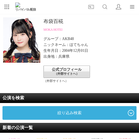
リバイバル配信
布袋百椛
MOKA HOTEI
グループ：AKB48
ニックネーム：ほてちゃん
生年月日：2004年12月01日
出身地：兵庫県
公式プロフィール
（外部サイトへ）
（外部サイトへ）
公演を検索
絞り込み検索
新着の公演一覧