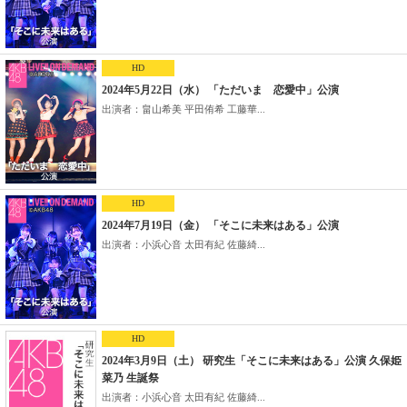
HD
2024年5月22日（水） 「ただいま 恋愛中」公演
出演者：畠山希美 平田侑希 工藤華...
HD
2024年7月19日（金） 「そこに未来はある」公演
出演者：小浜心音 太田有紀 佐藤綺...
HD
2024年3月9日（土） 研究生「そこに未来はある」公演 久保姫
菜乃 生誕祭
出演者：小浜心音 太田有紀 佐藤綺...