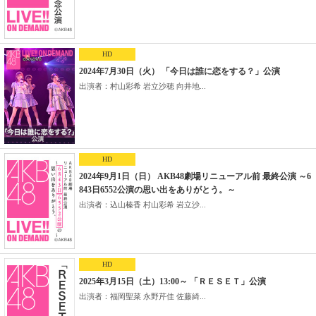
HD
2024年7月30日（火） 「今日は誰に恋をする？」公演
出演者：村山彩希 岩立沙穂 向井地...
HD
2024年9月1日（日） AKB48劇場リニューアル前 最終公演 ～6
843日6552公演の思い出をありがとう。～
出演者：込山榛香 村山彩希 岩立沙...
HD
2025年3月15日（土）13:00～ 「ＲＥＳＥＴ」公演
出演者：福岡聖菜 永野芹佳 佐藤綺...