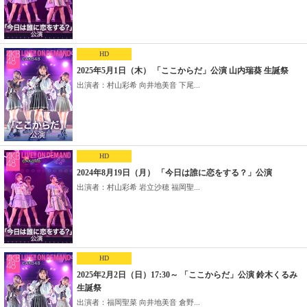
HD
2025年5月1日（木） 「ここからだ」公演 山内瑞葵 生誕祭
出演者：村山彩希 向井地美音 下尾...
HD
2024年8月19日（月） 「今日は誰に恋をする？」公演
出演者：村山彩希 岩立沙穂 福岡聖...
HD
2025年2月2日（日）17:30～ 「ここからだ」公演 鈴木くるみ
生誕祭
出演者：福岡聖菜 向井地美音 倉野...