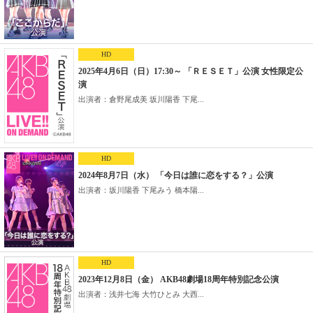
HD
2025年4月6日（日）17:30～ 「ＲＥＳＥＴ」公演 女性限定公
演
出演者：倉野尾成美 坂川陽香 下尾...
HD
2024年8月7日（水） 「今日は誰に恋をする？」公演
出演者：坂川陽香 下尾みう 橋本陽...
HD
2023年12月8日（金） AKB48劇場18周年特別記念公演
出演者：浅井七海 大竹ひとみ 大西...