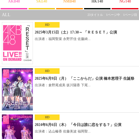
AKB48
SKE48
NMB48
HKT48
NGT48
ALL
23タイトル 1ページ中 1ページ目
HD
2025年3月15日（土）17:30～ 「ＲＥＳＥＴ」公演
出演者：福岡聖菜 永野芹佳 佐藤綺...
HD
2025年6月9日（月） 「ここからだ」公演 橋本恵理子 生誕祭
出演者：倉野尾成美 坂川陽香 下尾...
HD
2024年6月6日（木） 「今日は誰に恋をする？」公演
出演者：込山榛香 佐藤美波 福岡聖...