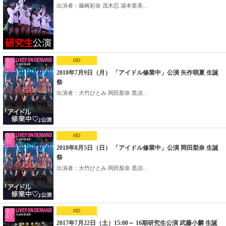
出演者：篠崎彩奈 茂木忍 湯本亜美...
HD
2018年7月9日（月） 「アイドル修業中」公演 矢作萌夏 生誕
祭
出演者：大竹ひとみ 岡田梨奈 黒須...
HD
2018年8月5日（日） 「アイドル修業中」公演 岡田梨奈 生誕
祭
出演者：大竹ひとみ 岡田梨奈 黒須...
HD
2017年7月22日（土）15:00～ 16期研究生公演 武藤小麟 生誕