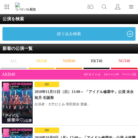
リバイバル配信
公演を検索
絞り込み検索
新着の公演一覧
ALL
SKE48
NMB48
HKT48
NGT48
AKB48
407タイトル 14ページ中 7ページ目
HD
2018年11月11日（日）13:00～ 「アイドル修業中」公演 末永
祐月 生誕祭
出演者：大竹ひとみ 岡田梨奈 齋藤...
HD
2018年10月8日（月）17:00～ 「アイドル修業中」公演 小林蘭