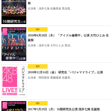
祭
出演者：浅井七海 佐藤美波 黒須遥...
HD
2018年6月28日（木） 「アイドル修業中」公演 大竹ひとみ 生
誕祭
出演者：浅井七海 大竹ひとみ 黒須...
HD
2018年12月14日（金） 研究生「パジャマドライブ」公演
出演者：岡田梨奈 齋藤陽菜 佐藤美...
HD
2017年5月29日（月） 16期研究生公演 浅井七海 生誕祭