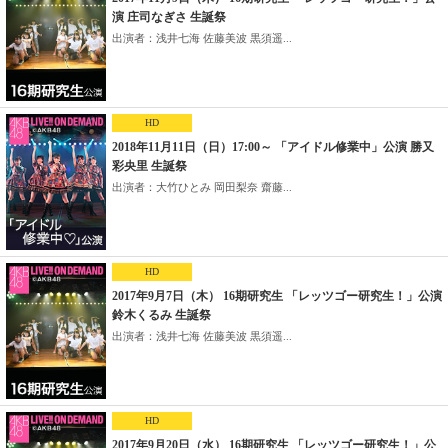
演 庄司なぎさ 生誕祭
出演者：浅井七海 佐藤美波 黒須遥...
HD
2018年11月11日（日）17:00～ 「アイドル修業中」公演 勝又
彩央里 生誕祭
出演者：大竹ひとみ 岡田梨奈 齋藤...
HD
2017年9月7日（木） 16期研究生 「レッツゴー研究生！」公演
鈴木くるみ 生誕祭
出演者：浅井七海 佐藤美波 黒須遥...
HD
2017年9月20日（水） 16期研究生 「レッツゴー研究生！」公