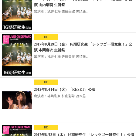
演 山内瑞葵 生誕祭
出演者：浅井七海 佐藤美波 黒須遥...
HD
2017年9月29日（金） 16期研究生 「レッツゴー研究生！」公
演 本間麻衣 生誕祭
出演者：浅井七海 佐藤美波 黒須遥...
HD
2012年8月14日（火）「RESET」公演
出演者：篠崎彩奈 村山彩希 茂木忍...
HD
2017年8月3日（木） 16期研究生 「レッツゴー研究生！」公演