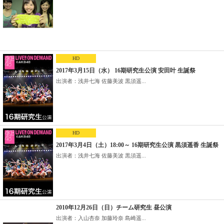
HD
2017年3月15日（水） 16期研究生公演 安田叶 生誕祭
出演者：浅井七海 佐藤美波 黒須遥...
HD
2017年3月4日（土）18:00～ 16期研究生公演 黒須遥香 生誕祭
出演者：浅井七海 佐藤美波 黒須遥...
2010年12月26日（日）チーム研究生 昼公演
出演者：入山杏奈 加藤玲奈 島崎遥...