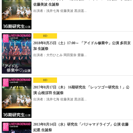
佐藤美波 生誕祭
出演者：浅井七海 佐藤美波 黒須遥...
HD
2018年8月25日（土）17:00～ 「アイドル修業中」公演 多田京
加 生誕祭
出演者：大竹ひとみ 岡田梨奈 齋藤...
HD
2017年8月17日（木） 16期研究生 「レッツゴー研究生！」公
演 山根涼羽 生誕祭
出演者：浅井七海 佐藤美波 黒須遥...
2013年8月14日（水）研究生「パジャマドライブ」公演 佐藤
妃星 生誕祭