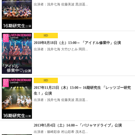
出演者：浅井七海 佐藤美波 黒須遥...
HD
2018年8月18日（土）13:00～ 「アイドル修業中」公演
出演者：浅井七海 大竹ひとみ 岡田...
HD
2017年11月23日（木）13:00～ 16期研究生 「レッツゴー研究
生！」公演
出演者：浅井七海 佐藤美波 黒須遥...
2013年5月4日（土）14:00～「パジャマドライブ」公演
出演者：篠崎彩奈 村山彩希 茂木忍...