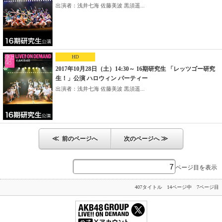
出演者：浅井七海 佐藤美波 黒須遥...
HD
2017年10月28日（土）14:30～ 16期研究生 「レッツゴー研究
生！」公演 ハロウィン パーティー
出演者：浅井七海 佐藤美波 黒須遥...
≪
≫
前のページへ
次のページへ
ページ目を表示
407タイトル 14ページ中 7ページ目