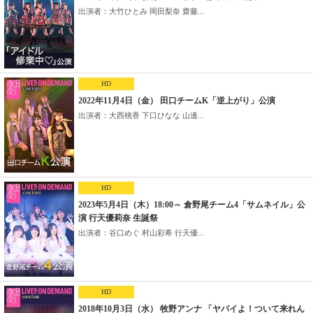
出演者：大竹ひとみ 岡田梨奈 齋藤...
HD
2022年11月4日（金） 田口チームK「逆上がり」公演
出演者：大西桃香 下口ひなな 山邊...
HD
2023年5月4日（木）18:00～ 倉野尾チーム4「サムネイル」公
演 行天優莉奈 生誕祭
出演者：谷口めぐ 村山彩希 行天優...
HD
2018年10月3日（水） 牧野アンナ 「ヤバイよ！ついて来れん