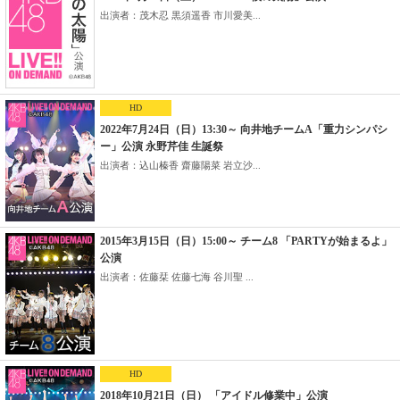
出演者：茂木忍 黒須遥香 市川愛美...
HD
2022年7月24日（日）13:30～ 向井地チームA「重力シンパシ
ー」公演 永野芹佳 生誕祭
出演者：込山榛香 齋藤陽菜 岩立沙...
2015年3月15日（日）15:00～ チーム8 「PARTYが始まるよ」
公演
出演者：佐藤栞 佐藤七海 谷川聖 ...
HD
2018年10月21日（日） 「アイドル修業中」公演