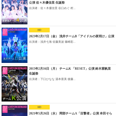
公演 佐々木優佳里 生誕祭
出演者：佐々木優佳里 谷口めぐ 村...
HD
2023年2月17日（金） 浅井チームB「アイドルの夜明け」公演
出演者：浅井七海 佐藤美波 篠崎彩...
2015年2月16日（月） チームK 「RESET」公演 鈴木紫帆里
生誕祭
出演者：下口ひなな 湯本亜美 後藤...
HD
2021年5月26日（水） 岡部チームA「目撃者」公演 本田そら