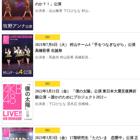
のか？！」公演
出演者：込山榛香 下口ひなな 村山...
HD
2021年7月6日（火） 村山チーム4「手をつなぎながら」公演
高橋彩香 生誕祭
出演者：馬嘉伶 村山彩希 高橋彩音...
HD
2022年3月11日（金） 「僕の太陽」公演 東日本大震災復興祈
願公演 ～誰かのためにプロジェクト2022～
出演者：下口ひなな 茂木忍 吉橋柚...
HD
2023年3月3日（金） 17期研究生「ただいま 恋愛中」公演 正