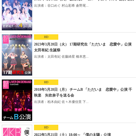
出演者：谷口めぐ 村山彩希 倉野尾...
HD
2023年3月28日（火） 17期研究生「ただいま 恋愛中」公演
太田有紀 生誕祭
出演者：太田有紀 佐藤綺星 橋本恵...
HD
2018年5月28日（月） チームB 「ただいま 恋愛中」公演 千
秋楽 矢吹奈子を送る会
出演者：柏木由紀 佐々木優佳里 下...
HD
2022年5月21日（土）18:00～ 「僕の太陽」公演