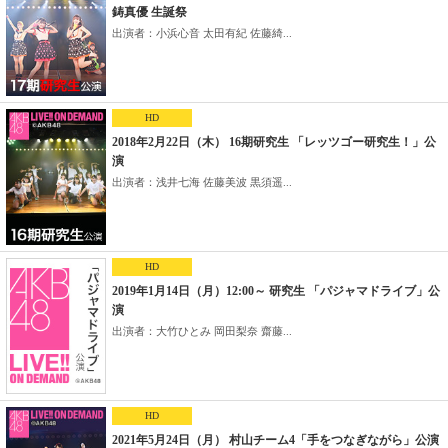
鋳真優 生誕祭
出演者：小浜心音 太田有紀 佐藤綺...
HD
2018年2月22日（木） 16期研究生 「レッツゴー研究生！」公
演
出演者：浅井七海 佐藤美波 黒須遥...
HD
2019年1月14日（月）12:00～ 研究生 「パジャマドライブ」公
演
出演者：大竹ひとみ 岡田梨奈 齋藤...
HD
2021年5月24日（月） 村山チーム4「手をつなぎながら」公演