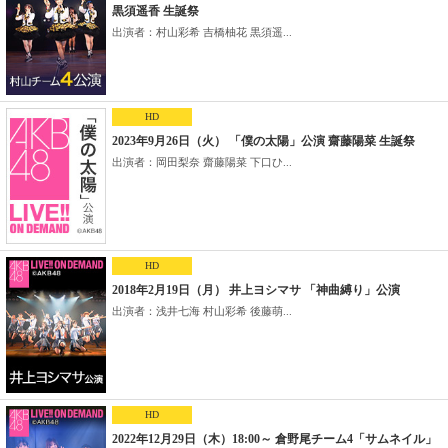
黒須遥香 生誕祭
出演者：村山彩希 吉橋柚花 黒須遥...
HD
2023年9月26日（火） 「僕の太陽」公演 齋藤陽菜 生誕祭
出演者：岡田梨奈 齋藤陽菜 下口ひ...
HD
2018年2月19日（月） 井上ヨシマサ 「神曲縛り」公演
出演者：浅井七海 村山彩希 後藤萌...
HD
2022年12月29日（木）18:00～ 倉野尾チーム4「サムネイル」