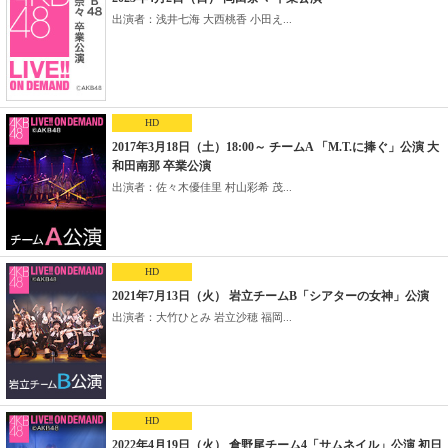
出演者：浅井七海 大西桃香 小田え...
HD
2017年3月18日（土）18:00～ チームA 「M.T.に捧ぐ」公演 大
和田南那 卒業公演
出演者：佐々木優佳里 村山彩希 茂...
HD
2021年7月13日（火） 岩立チームB「シアターの女神」公演
出演者：大竹ひとみ 岩立沙穂 福岡...
HD
2022年4月19日（火） 倉野尾チーム4「サムネイル」公演 初日