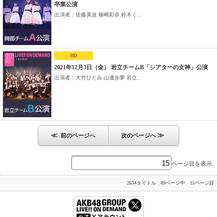
卒業公演
出演者：佐藤美波 篠崎彩奈 鈴木く...
HD
2021年12月3日（金） 岩立チームB「シアターの女神」公演
出演者：大竹ひとみ 山邊歩夢 岩立...
≪
≫
前のページへ
次のページへ
ページ目を表示
2654タイトル 89ページ中 15ページ目