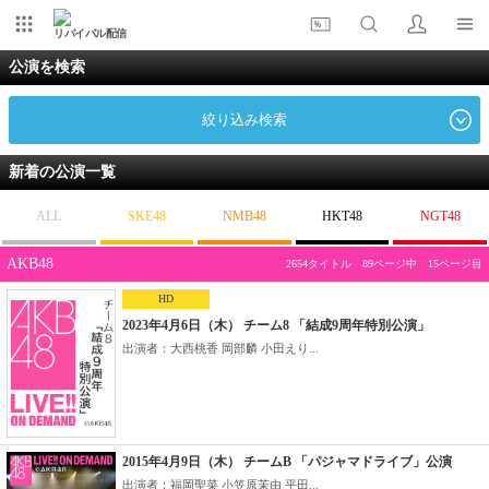
リバイバル配信
公演を検索
絞り込み検索
新着の公演一覧
ALL
SKE48
NMB48
HKT48
NGT48
AKB48
2654タイトル 89ページ中 15ページ目
HD
2023年4月6日（木） チーム8 「結成9周年特別公演」
出演者：大西桃香 岡部麟 小田えり...
2015年4月9日（木） チームB 「パジャマドライブ」公演
出演者：福岡聖菜 小笠原茉由 平田...