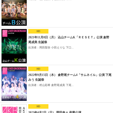
HD
2021年11月8日（月） 込山チームK「ＲＥＳＥＴ」公演 倉野
尾成美 生誕祭
出演者：岡田梨奈 小田えりな 下口...
HD
2022年9月15日（木） 倉野尾チーム4「サムネイル」公演 下尾
みう 生誕祭
出演者：村山彩希 倉野尾成美 下尾...
HD
2023年4月2日（日） 岡田奈々 卒業公演