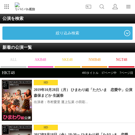
リバイバル配信
公演を検索
絞り込み検索
新着の公演一覧
ALL
AKB48
SKE48
NMB48
NGT48
HKT48
493タイトル 17ページ中 7ページ目
HD
2019年10月28日（月） ひまわり組「ただいま 恋愛中」公演
森保まどか 生誕祭
出演者：市村愛里 運上弘菜 小田彩...
HD
2017年8月18日（金）18:30～ ひまわり組「ただいま 恋愛