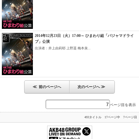
2014年12月23日（火）17:00～ ひまわり組「パジャマドライ
ブ」公演
出演者：井上由莉耶 上野遥 梅本泉...
≪
≫
前のページへ
次のページへ
ページ目を表示
493タイトル 17ページ中 7ページ目