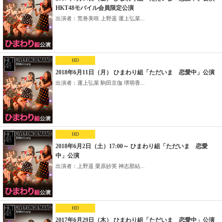
HKT48モバイル会員限定公演
出演者：荒巻美咲 上野遥 運上弘菜...
HD
2018年6月11日（月） ひまわり組「ただいま 恋愛中」公演
出演者：運上弘菜 駒田京伽 堺萌香...
HD
2018年6月2日（土）17:00～ ひまわり組「ただいま 恋愛
中」公演
出演者：上野遥 栗原紗英 神志那結...
HD
2017年6月29日（木） ひまわり組「ただいま 恋愛中」公演