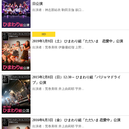
日公演
出演者：神志那結衣 駒田京伽 坂口...
HD
2019年3月9日（土） ひまわり組「ただいま 恋愛中」公演
出演者：荒巻美咲 伊藤優絵瑠 上野...
2015年2月8日（日）12:30～ ひまわり組「パジャマドライ
ブ」公演
出演者：荒巻美咲 井上由莉耶 宇井...
2016年6月3日（金） ひまわり組「ただいま 恋愛中」公演
出演者：荒巻美咲 井上由莉耶 宇井...