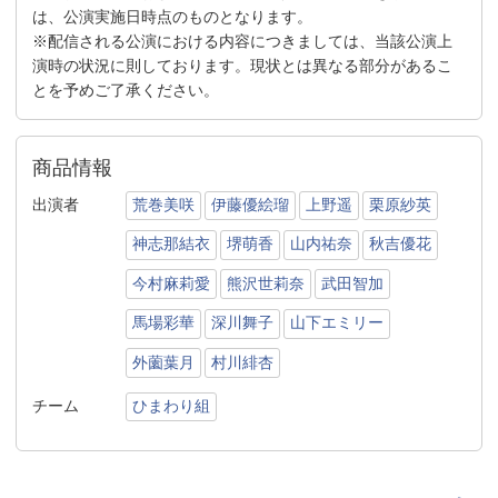
は、公演実施日時点のものとなります。
※配信される公演における内容につきましては、当該公演上
演時の状況に則しております。現状とは異なる部分があるこ
とを予めご了承ください。
商品情報
出演者
荒巻美咲
伊藤優絵瑠
上野遥
栗原紗英
神志那結衣
堺萌香
山内祐奈
秋吉優花
今村麻莉愛
熊沢世莉奈
武田智加
馬場彩華
深川舞子
山下エミリー
外薗葉月
村川緋杏
チーム
ひまわり組