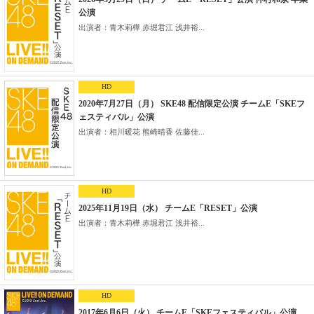
公演
出演者：青木莉樺 赤堀君江 浅井裕...
HD
2020年7月27日（月） SKE48 配信限定公演 チームE「SKEフ
ェスティバル」公演
出演者：相川暖花 熊崎晴香 佐藤佳...
HD
2025年11月19日（水） チームE「RESET」公演
出演者：青木莉樺 赤堀君江 浅井裕...
HD
2017年6月6日（火） チームE「SKEフェスティバル」公演