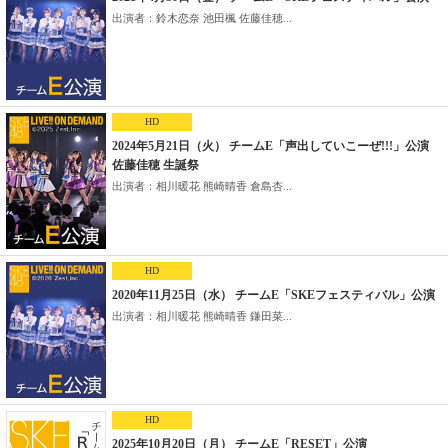
出演者：鈴木恋奈 池田楓 佐藤佳穂...
HD
2024年5月21日（火） チームE「声出していこーぜ!!!」公演
佐藤佳穂 生誕祭
出演者：相川暖花 熊崎晴香 倉島杏...
HD
2020年11月25日（水） チームE「SKEフェスティバル」公演
出演者：相川暖花 熊崎晴香 鎌田菜...
HD
2025年10月20日（月） チームE「RESET」公演