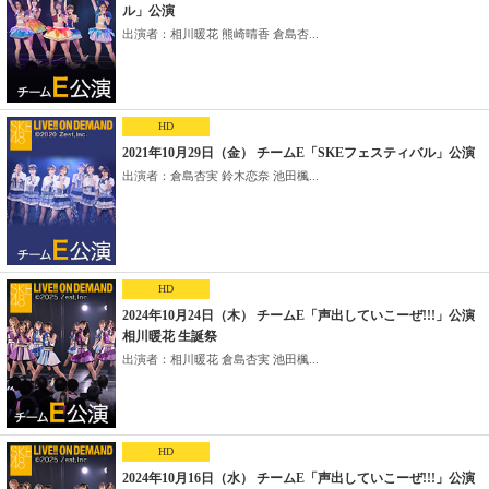
ル」公演
出演者：相川暖花 熊崎晴香 倉島杏...
HD
2021年10月29日（金） チームE「SKEフェスティバル」公演
出演者：倉島杏実 鈴木恋奈 池田楓...
HD
2024年10月24日（木） チームE「声出していこーぜ!!!」公演
相川暖花 生誕祭
出演者：相川暖花 倉島杏実 池田楓...
HD
2024年10月16日（水） チームE「声出していこーぜ!!!」公演