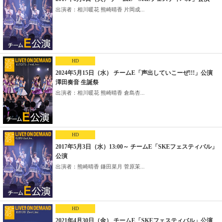
出演者：相川暖花 熊崎晴香 片岡成...
HD
2024年5月15日（水） チームE「声出していこーぜ!!!」公演
澤田奏音 生誕祭
出演者：相川暖花 熊崎晴香 倉島杏...
HD
2017年5月3日（水）13:00～ チームE「SKEフェスティバル」
公演
出演者：熊崎晴香 鎌田菜月 菅原茉...
HD
2021年4月30日（金） チームE「SKEフェスティバル」公演