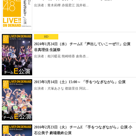
出演者：青木莉樺 赤堀君江 浅井裕...
HD
2024年1月24日（水） チームE「声出していこーぜ!!!」公演
谷真理佳 生誕祭
出演者：相川暖花 熊崎晴香 倉島杏...
2015年3月14日（土）15:00～ 「手をつなぎながら」公演
出演者：犬塚あさな 都築里佳 阿比...
2016年2月23日（火） チームE 「手をつなぎながら」公演 小
石公美子 劇場最終公演