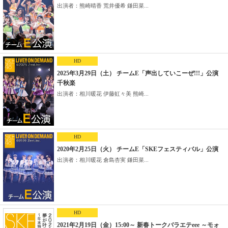
出演者：熊崎晴香 荒井優希 鎌田菜...
HD
2025年3月29日（土） チームE「声出していこーぜ!!!」公演
千秋楽
出演者：相川暖花 伊藤虹々美 熊崎...
HD
2020年2月25日（火） チームE「SKEフェスティバル」公演
出演者：相川暖花 倉島杏実 鎌田菜...
HD
2021年2月19日（金）15:00～ 新春トークバラエテeee ～モォ