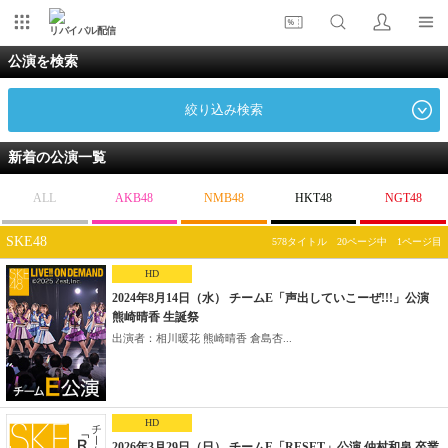
リバイバル配信
公演を検索
絞り込み検索
新着の公演一覧
ALL
AKB48
NMB48
HKT48
NGT48
SKE48
578タイトル 20ページ中 1ページ目
HD
2024年8月14日（水） チームE「声出していこーぜ!!!」公演
熊崎晴香 生誕祭
出演者：相川暖花 熊崎晴香 倉島杏...
HD
2026年3月29日（日） チームE「RESET」公演 仲村和泉 卒業