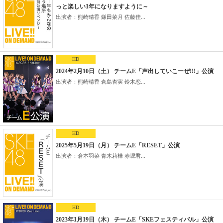
っと楽しい1年になりますように～
出演者：熊崎晴香 鎌田菜月 佐藤佳...
HD
2024年2月10日（土） チームE「声出していこーぜ!!!」公演
出演者：熊崎晴香 倉島杏実 鈴木恋...
HD
2025年5月19日（月） チームE「RESET」公演
出演者：倉本羽菜 青木莉樺 赤堀君...
HD
2023年1月19日（木） チームE「SKEフェスティバル」公演