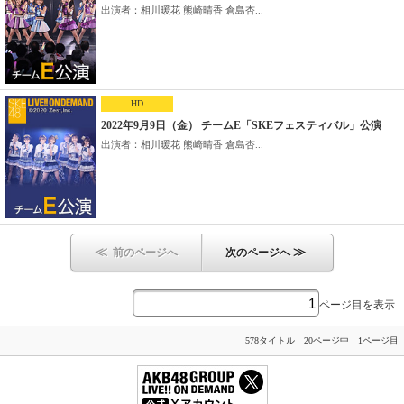
出演者：相川暖花 熊崎晴香 倉島杏...
HD
2022年9月9日（金） チームE「SKEフェスティバル」公演
出演者：相川暖花 熊崎晴香 倉島杏...
≪
≫
前のページへ
次のページへ
ページ目を表示
578タイトル 20ページ中 1ページ目