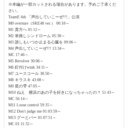
※本編が一部カットされる場合があります。予めご了承くだ
さい。
TeamE 6th 「声出していこーぜ!!!」公演
M0 overture（SKE48 ver.） 00:18～
M1 貴方へ 01:12～
M2 単推しシンドローム 05:38～
M3 誰しもいつか止まる心臓を 09:06～
M4 声出していこーぜ!!! 13:34～
MC 17:46～
M5 Revolver 30:06～
M6 釘付けwink 34:11～
M7 ユースコール 38:50～
M8 キラスキ 43:08～
M9 星の雫 47:05～
M10 ねえ 横浜のあの子を好きになっちゃったの？ 51:43～
MC 56:14～
M11 Loose control 59:35～
M12 Don't judge me 01:03:59～
M13 グーとパー 01:07:51～
MC 01:11:32～