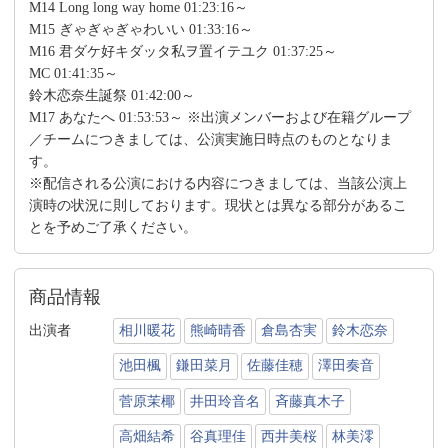
M14 Long long way home 01:23:16～
M15 ぎゃぎゃぎゃわいい 01:33:16～
M16 君ダケ好キダッタ私ヲ置イテユク 01:37:25～
MC 01:41:35～
鈴木恋奈生誕祭 01:42:00～
M17 あなたへ 01:53:53～ ※出演メンバーおよび在籍グループ
／チームにつきましては、公演実施日時点のものとなりま
す。
※配信される公演における内容につきましては、当該公演上
演時の状況に則しております。現状とは異なる部分があるこ
とを予めご了承ください。
商品情報
出演者
相川暖花
熊崎晴香
倉島杏実
鈴木恋奈
池田楓
鎌田菜月
佐藤佳穂
澤田奏音
菅原茉椰
井田玲音名
斉藤真木子
高畑結希
谷真理佳
西井美桜
林美澪