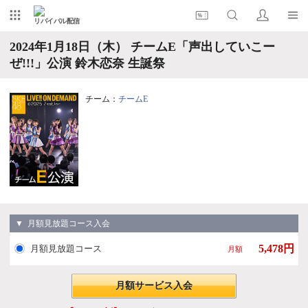
リバイバル配信
2024年1月18日（木） チームE「声出していこー
ぜ!!!」公演 鈴木恋奈 生誕祭
チーム：
チームE
▼ 月額見放題コース入会
5,478円
月額見放題コース
月額
月額サービス入会