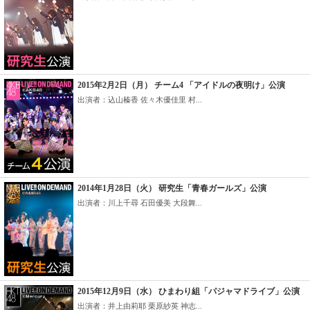
2015年2月2日（月） チーム4 「アイドルの夜明け」公演
出演者：込山榛香 佐々木優佳里 村...
2014年1月28日（火） 研究生「青春ガールズ」公演
出演者：川上千尋 石田優美 大段舞...
2015年12月9日（水） ひまわり組「パジャマドライブ」公演
出演者：井上由莉耶 栗原紗英 神志...