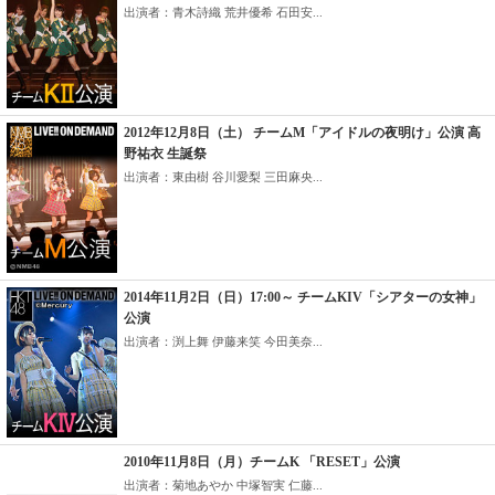
出演者：青木詩織 荒井優希 石田安...
2012年12月8日（土） チームM「アイドルの夜明け」公演 高
野祐衣 生誕祭
出演者：東由樹 谷川愛梨 三田麻央...
2014年11月2日（日）17:00～ チームKIV「シアターの女神」
公演
出演者：渕上舞 伊藤来笑 今田美奈...
2010年11月8日（月）チームK 「RESET」公演
出演者：菊地あやか 中塚智実 仁藤...