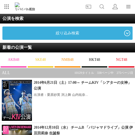
リバイバル配信
公演を検索
絞り込み検索
新着の公演一覧
AKB48
SKE48
NMB48
HKT48
NGT48
ALL
10129タイトル 338ページ中 275ページ目
2014年6月21日（土）17:00～ チームKIV「シアターの女神」
公演
出演者：栗原紗英 渕上舞 山内祐奈...
2014年12月10日（水） チームB 「パジャマドライブ」公演 伊
豆田莉奈 生誕祭