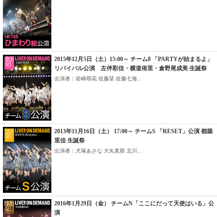
2015年12月5日（土）15:00～ チーム8 「PARTYが始まるよ」
リバイバル公演 左伴彩佳・横道侑里・倉野尾成美 生誕祭
出演者：岩崎萌花 佐藤栞 佐藤七海...
2013年11月16日（土） 17:00～ チームS 「RESET」公演 都築
里佳 生誕祭
出演者：犬塚あさな 大矢真那 北川...
2016年1月29日（金） チームN「ここにだって天使はいる」公
演