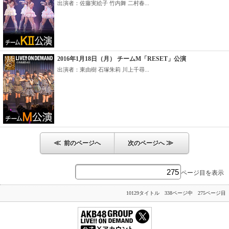
出演者：佐藤実絵子 竹内舞 二村春...
2016年1月18日（月） チームM「RESET」公演
出演者：東由樹 石塚朱莉 川上千尋...
≪
≫
前のページへ
次のページへ
ページ目を表示
10129タイトル 338ページ中 275ページ目