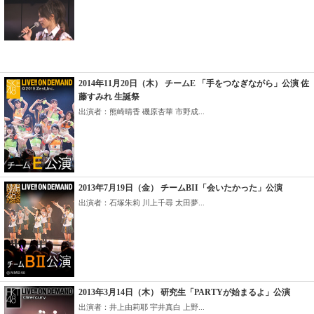
2014年11月20日（木） チームE 「手をつなぎながら」公演 佐
藤すみれ 生誕祭
出演者：熊崎晴香 磯原杏華 市野成...
2013年7月19日（金） チームBII「会いたかった」公演
出演者：石塚朱莉 川上千尋 太田夢...
2013年3月14日（木） 研究生「PARTYが始まるよ」公演
出演者：井上由莉耶 宇井真白 上野...