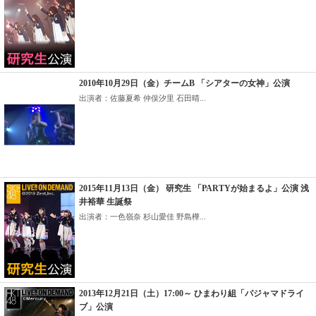
2010年10月29日（金）チームB 「シアターの女神」公演
出演者：佐藤夏希 仲俣汐里 石田晴...
2015年11月13日（金） 研究生 「PARTYが始まるよ」公演 浅
井裕華 生誕祭
出演者：一色嶺奈 杉山愛佳 野島樺...
2013年12月21日（土）17:00～ ひまわり組「パジャマドライ
ブ」公演