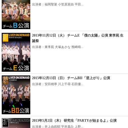
出演者：福岡聖菜 小笠原茉由 平田...
2013年11月12日（火） チームE 「僕の太陽」公演 東李苑 生
誕祭
出演者：東李苑 犬塚あさな 熊崎晴...
2015年12月13日（日） チームBII「逆上がり」公演
出演者：安田桃寧 川上千尋 石田優...
2013年5月2日（木） 研究生「PARTYが始まるよ」公演
出演者：井上由莉耶 宇井真白 上野...