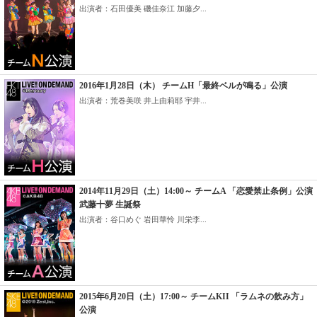
出演者：石田優美 磯佳奈江 加藤夕...
2016年1月28日（木） チームH「最終ベルが鳴る」公演
出演者：荒巻美咲 井上由莉耶 宇井...
2014年11月29日（土）14:00～ チームA 「恋愛禁止条例」公演
武藤十夢 生誕祭
出演者：谷口めぐ 岩田華怜 川栄李...
2015年6月20日（土）17:00～ チームKII 「ラムネの飲み方」
公演