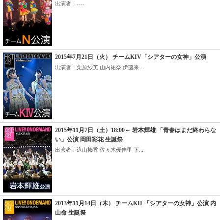
出演者：----
2015年7月21日（火） チームKIV「シアターの女神」公演
出演者：栗原紗英 山内祐奈 伊藤来...
2015年11月7日（土）18:00～ 岩本輝雄 「青春はまだ終わらな
い」公演 岡田彩花 生誕祭
出演者：込山榛香 佐々木優佳里 下...
2013年11月14日（木） チームKII 「シアターの女神」公演 内
山命 生誕祭