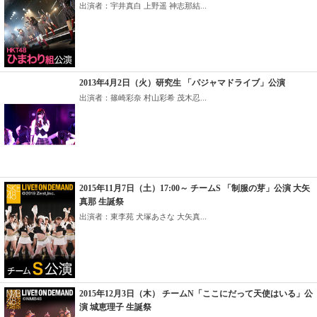
出演者：宇井真白 上野遥 神志那結...
2013年4月2日（火）研究生 「パジャマドライブ」公演
出演者：篠崎彩奈 村山彩希 茂木忍...
2015年11月7日（土）17:00～ チームS 「制服の芽」公演 大矢
真那 生誕祭
出演者：東李苑 犬塚あさな 大矢真...
2015年12月3日（木） チームN「ここにだって天使はいる」公
演 城恵理子 生誕祭