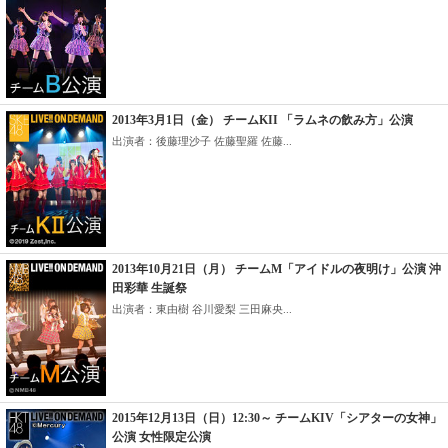
2013年3月1日（金） チームKII 「ラムネの飲み方」公演
出演者：後藤理沙子 佐藤聖羅 佐藤...
2013年10月21日（月） チームM「アイドルの夜明け」公演 沖
田彩華 生誕祭
出演者：東由樹 谷川愛梨 三田麻央...
2015年12月13日（日）12:30～ チームKIV「シアターの女神」
公演 女性限定公演