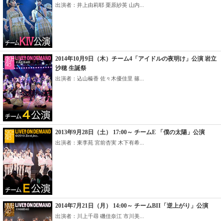
出演者：井上由莉耶 栗原紗英 山内...
2014年10月9日（木）チーム4「アイドルの夜明け」公演 岩立
沙穂 生誕祭
出演者：込山榛香 佐々木優佳里 篠...
2013年9月28日（土） 17:00～ チームE 「僕の太陽」公演
出演者：東李苑 宮前杏実 木下有希...
2014年7月21日（月） 14:00～ チームBII「逆上がり」公演
出演者：川上千尋 磯佳奈江 市川美...