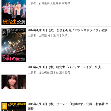
出演者：石田優美 大段舞依 河野早...
2014年1月14日（火） ひまわり組「パジャマドライブ」公演
出演者：上野遥 梅本泉 岡本尚子 ...
2013年7月11日（木）研究生「パジャマドライブ」公演
出演者：込山榛香 茂木忍 湯本亜美...
2015年5月14日（木） チームS 「制服の芽」公演 二村春香 生
誕祭