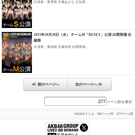
出演者：東李苑 犬塚あさな 大矢真...
2015年10月28日（水） チームM「RESET」公演 白間美瑠 生
誕祭
出演者：東由樹 石塚朱莉 白間美瑠...
≪
≫
前のページへ
次のページへ
ページ目を表示
10129タイトル 338ページ中 277ページ目