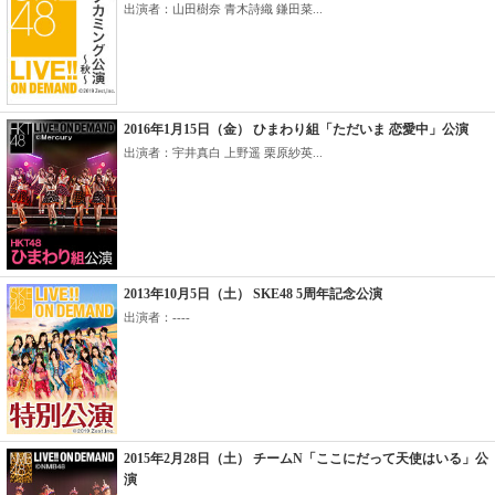
出演者：山田樹奈 青木詩織 鎌田菜...
2016年1月15日（金） ひまわり組「ただいま 恋愛中」公演
出演者：宇井真白 上野遥 栗原紗英...
2013年10月5日（土） SKE48 5周年記念公演
出演者：----
2015年2月28日（土） チームN「ここにだって天使はいる」公
演