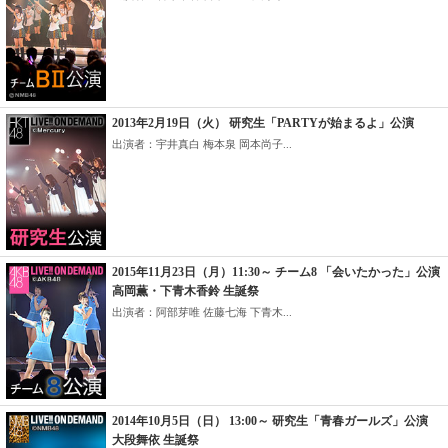
2013年2月19日（火） 研究生「PARTYが始まるよ」公演
出演者：宇井真白 梅本泉 岡本尚子...
2015年11月23日（月）11:30～ チーム8 「会いたかった」公演
高岡薫・下青木香鈴 生誕祭
出演者：阿部芽唯 佐藤七海 下青木...
2014年10月5日（日） 13:00～ 研究生「青春ガールズ」公演
大段舞依 生誕祭