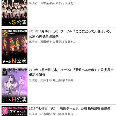
出演者：田中菜津美 東李苑 犬塚あ...
2015年10月26日（月） チームN「ここにだって天使はいる」
公演 石田優美 生誕祭
出演者：石田優美 太田夢莉 加藤夕...
2015年10月29日（木） チームH「最終ベルが鳴る」公演 秋吉
優花 生誕祭
出演者：穴井千尋 井上由莉耶 宇井...
2014年4月8日（火）「梅田チームB」公演 島崎遥香 生誕祭
出演者：柏木由紀 片山陽加 加藤玲...