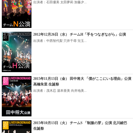
出演者：石田優美 太田夢莉 加藤夕...
2012年12月26日（水） チームH「手をつなぎながら」公演
出演者：中西智代梨 穴井千尋 兒玉...
2015年11月13日（金） 田中将大 「僕がここにいる理由」公演
高橋朱里 生誕祭
出演者：茂木忍 湯本亜美 向井地美...
2015年10月13日（火） チームS 「制服の芽」公演 北川綾巴
生誕祭