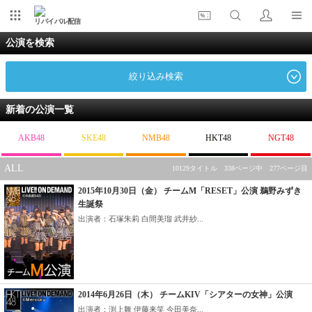
リバイバル配信
公演を検索
絞り込み検索
新着の公演一覧
AKB48
SKE48
NMB48
HKT48
NGT48
ALL
10129タイトル 338ページ中 277ページ目
2015年10月30日（金） チームM「RESET」公演 鵜野みずき
生誕祭
出演者：石塚朱莉 白間美瑠 武井紗...
2014年6月26日（木） チームKIV「シアターの女神」公演
出演者：渕上舞 伊藤来笑 今田美奈...