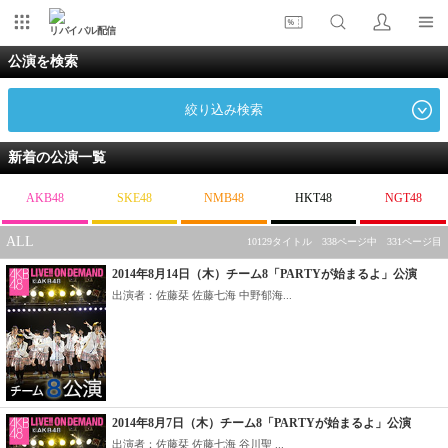
リバイバル配信
公演を検索
絞り込み検索
新着の公演一覧
AKB48
SKE48
NMB48
HKT48
NGT48
ALL
10129タイトル 338ページ中 331ページ目
2014年8月14日（木）チーム8「PARTYが始まるよ」公演
出演者：佐藤栞 佐藤七海 中野郁海...
2014年8月7日（木）チーム8「PARTYが始まるよ」公演
出演者：佐藤栞 佐藤七海 谷川聖 ...