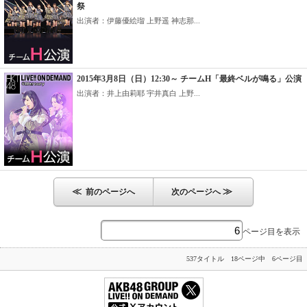
祭
出演者：伊藤優絵瑠 上野遥 神志那...
2015年3月8日（日）12:30～ チームH「最終ベルが鳴る」公演
出演者：井上由莉耶 宇井真白 上野...
≪
≫
前のページへ
次のページへ
ページ目を表示
537タイトル 18ページ中 6ページ目