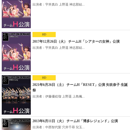
出演者：宇井真白 上野遥 神志那結...
HD
2017年12月26日（火） チームH「シアターの女神」公演
出演者：宇井真白 上野遥 神志那結...
HD
2021年6月26日（土） チームH「RESET」公演 矢吹奈子 生誕
祭
出演者：伊藤優絵瑠 上野遥 上島楓...
2013年6月11日（火） チームH「博多レジェンド」公演
出演者：中西智代梨 穴井千尋 兒玉...