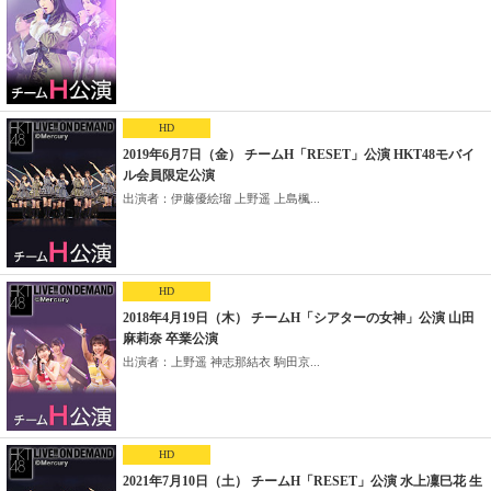
HD
2019年6月7日（金） チームH「RESET」公演 HKT48モバイ
ル会員限定公演
出演者：伊藤優絵瑠 上野遥 上島楓...
HD
2018年4月19日（木） チームH「シアターの女神」公演 山田
麻莉奈 卒業公演
出演者：上野遥 神志那結衣 駒田京...
HD
2021年7月10日（土） チームH「RESET」公演 水上凜巳花 生