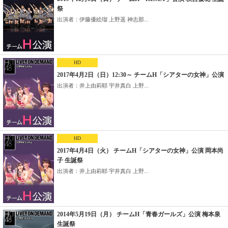
祭
出演者：伊藤優絵瑠 上野遥 神志那...
HD
2017年4月2日（日）12:30～ チームH「シアターの女神」公演
出演者：井上由莉耶 宇井真白 上野...
HD
2017年4月4日（火） チームH「シアターの女神」公演 岡本尚
子 生誕祭
出演者：井上由莉耶 宇井真白 上野...
2014年5月19日（月） チームH「青春ガールズ」公演 梅本泉
生誕祭