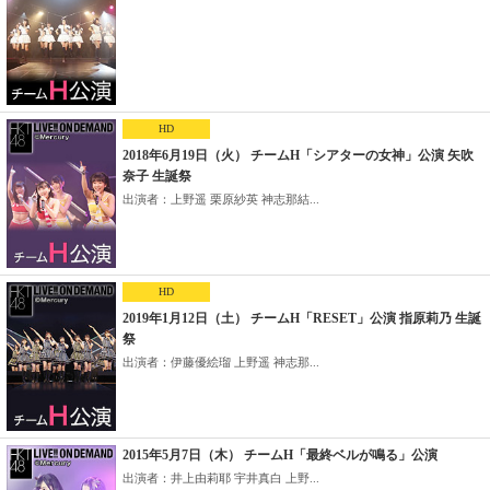
HD
2018年6月19日（火） チームH「シアターの女神」公演 矢吹
奈子 生誕祭
出演者：上野遥 栗原紗英 神志那結...
HD
2019年1月12日（土） チームH「RESET」公演 指原莉乃 生誕
祭
出演者：伊藤優絵瑠 上野遥 神志那...
2015年5月7日（木） チームH「最終ベルが鳴る」公演
出演者：井上由莉耶 宇井真白 上野...