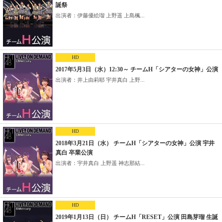
誕祭
出演者：伊藤優絵瑠 上野遥 上島楓...
HD
2017年5月3日（水）12:30～ チームH「シアターの女神」公演
出演者：井上由莉耶 宇井真白 上野...
HD
2018年3月21日（水） チームH「シアターの女神」公演 宇井
真白 卒業公演
出演者：宇井真白 上野遥 神志那結...
HD
2019年1月13日（日） チームH「RESET」公演 田島芽瑠 生誕