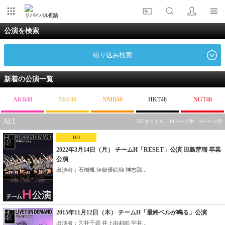
リバイバル配信
公演を検索
絞り込み検索
新着の公演一覧
AKB48
SKE48
NMB48
HKT48
NGT48
ALL
537タイトル 18ページ中 6ページ目
HD
2022年3月14日（月） チームH「RESET」公演 田島芽瑠 卒業
公演
出演者：石橋颯 伊藤優絵瑠 神志那...
2015年11月12日（木） チームH「最終ベルが鳴る」公演
出演者：穴井千尋 井上由莉耶 宇井...