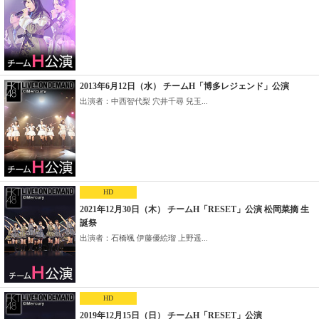
2013年6月12日（水） チームH「博多レジェンド」公演
出演者：中西智代梨 穴井千尋 兒玉...
HD
2021年12月30日（木） チームH「RESET」公演 松岡菜摘 生
誕祭
出演者：石橋颯 伊藤優絵瑠 上野遥...
HD
2019年12月15日（日） チームH「RESET」公演