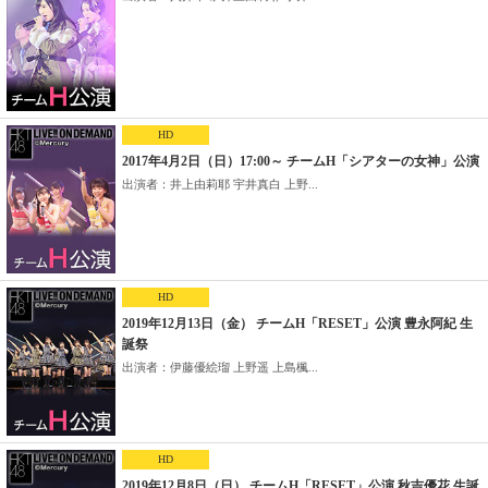
HD
2017年4月2日（日）17:00～ チームH「シアターの女神」公演
出演者：井上由莉耶 宇井真白 上野...
HD
2019年12月13日（金） チームH「RESET」公演 豊永阿紀 生
誕祭
出演者：伊藤優絵瑠 上野遥 上島楓...
HD
2019年12月8日（日） チームH「RESET」公演 秋吉優花 生誕