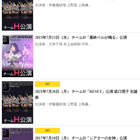
出演者：伊藤優絵瑠 上野遥 上島楓...
2015年7月15日（水） チームH「最終ベルが鳴る」公演
出演者：穴井千尋 井上由莉耶 宇井...
HD
2021年7月26日（月） チームH「RESET」公演 坂口理子 生誕
祭
出演者：伊藤優絵瑠 上野遥 上島楓...
HD
2017年7月10日（月） チームH「シアターの女神」公演