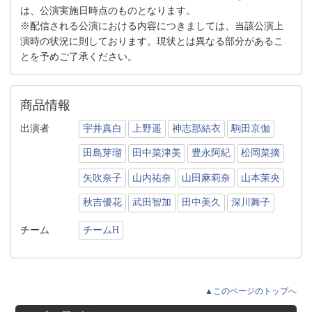
は、公演実施日時点のものとなります。
※配信される公演における内容につきましては、当該公演上
演時の状況に則しております。現状とは異なる部分があるこ
とを予めご了承ください。
商品情報
出演者
宇井真白
上野遥
神志那結衣
駒田京伽
田島芽瑠
田中菜津美
豊永阿紀
松岡菜摘
矢吹奈子
山内祐奈
山田麻莉奈
山本茉央
秋吉優花
武田智加
田中美久
深川舞子
チーム
チームH
▲このページのトップへ