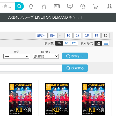
AKB48グループ LIVE!! ON DEMAND チケット
...
最初へ
前へ
16
17
18
19
20
画像
テキスト
表示数
表示形式
30
60
120
画質
並び替え
検索する