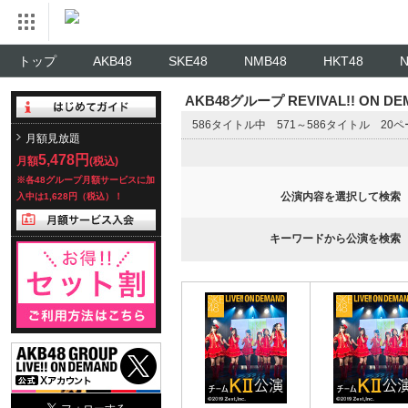
トップ
AKB48
SKE48
NMB48
HKT48
AKB48グループ REVIVAL!! ON 
586タイトル中 571～586タイトル 20
月額見放題
5,478円
月額
(税込)
※各48グループ月額サービスに加
公演内容を選択して検索
入中は1,628円（税込）！
キーワードから公演を検索