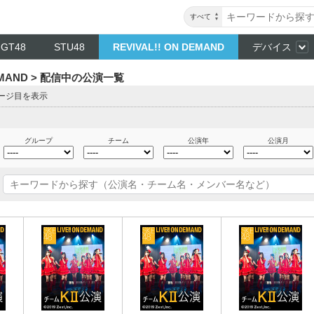
すべて
NGT48
STU48
REVIVAL!! ON DEMAND
デバイス
DEMAND > 配信中の公演一覧
ページ目を表示
グループ
チーム
公演年
公演月