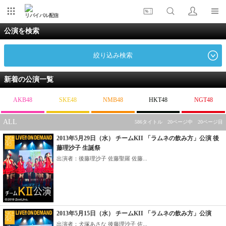
リバイバル配信
公演を検索
絞り込み検索
新着の公演一覧
AKB48
SKE48
NMB48
HKT48
NGT48
ALL
586タイトル 20ページ中 20ページ目
2013年5月29日（水） チームKII 「ラムネの飲み方」公演 後
藤理沙子 生誕祭
出演者：後藤理沙子 佐藤聖羅 佐藤...
2013年5月15日（水） チームKII 「ラムネの飲み方」公演
出演者：犬塚あさな 後藤理沙子 佐...