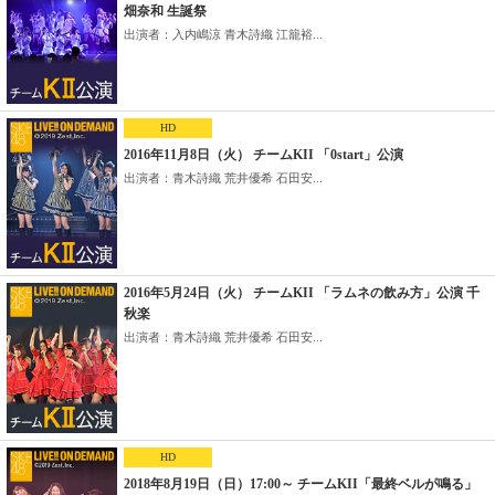
畑奈和 生誕祭
出演者：入内嶋涼 青木詩織 江籠裕...
HD
2016年11月8日（火） チームKII 「0start」公演
出演者：青木詩織 荒井優希 石田安...
2016年5月24日（火） チームKII 「ラムネの飲み方」公演 千
秋楽
出演者：青木詩織 荒井優希 石田安...
HD
2018年8月19日（日）17:00～ チームKII「最終ベルが鳴る」