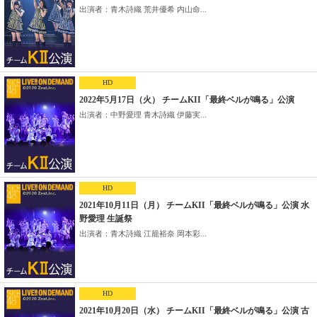
出演者：青木詩織 荒井優希 内山命...
HD
2022年5月17日（火） チームKII「最終ベルが鳴る」公演
出演者：中野愛理 青木詩織 伊藤実...
HD
2021年10月11日（月） チームKII「最終ベルが鳴る」公演 水
野愛理 生誕祭
出演者：青木詩織 江籠裕奈 岡本彩...
HD
2021年10月20日（水） チームKII「最終ベルが鳴る」公演 古