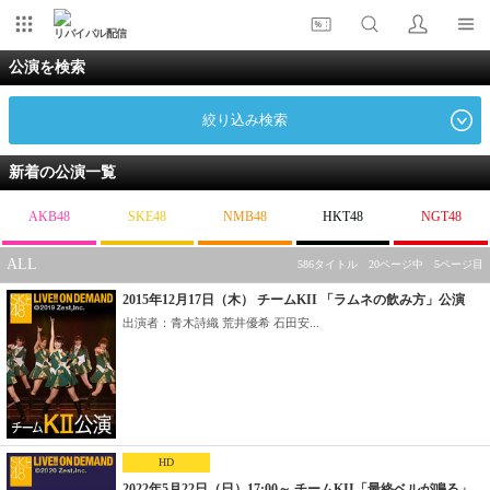
リバイバル配信
公演を検索
絞り込み検索
新着の公演一覧
AKB48
SKE48
NMB48
HKT48
NGT48
ALL
586タイトル 20ページ中 5ページ目
2015年12月17日（木） チームKII 「ラムネの飲み方」公演
出演者：青木詩織 荒井優希 石田安...
HD
2022年5月22日（日）17:00～ チームKII「最終ベルが鳴る」