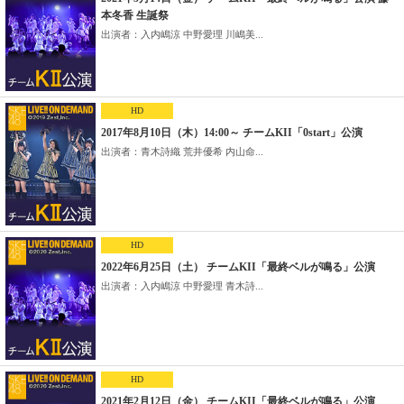
本冬香 生誕祭
出演者：入内嶋涼 中野愛理 川嶋美...
HD
2017年8月10日（木）14:00～ チームKII「0start」公演
出演者：青木詩織 荒井優希 内山命...
HD
2022年6月25日（土） チームKII「最終ベルが鳴る」公演
出演者：入内嶋涼 中野愛理 青木詩...
HD
2021年2月12日（金） チームKII「最終ベルが鳴る」公演