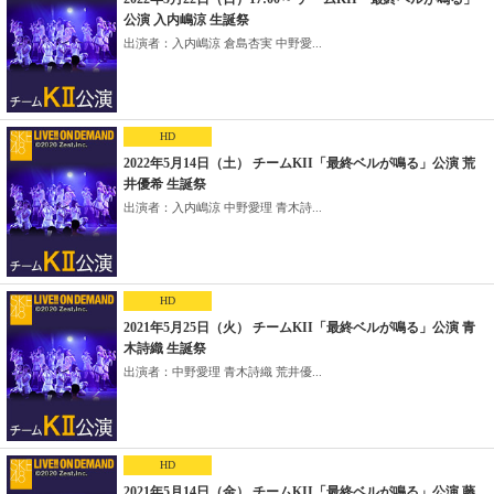
公演 入内嶋涼 生誕祭
出演者：入内嶋涼 倉島杏実 中野愛...
HD
2022年5月14日（土） チームKII「最終ベルが鳴る」公演 荒
井優希 生誕祭
出演者：入内嶋涼 中野愛理 青木詩...
HD
2021年5月25日（火） チームKII「最終ベルが鳴る」公演 青
木詩織 生誕祭
出演者：中野愛理 青木詩織 荒井優...
HD
2021年5月14日（金） チームKII「最終ベルが鳴る」公演 藤