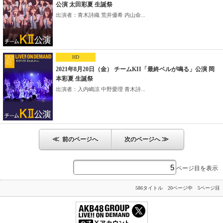
公演 太田彩夏 生誕祭
出演者：青木詩織 荒井優希 内山命...
HD
2021年8月20日（金） チームKII「最終ベルが鳴る」公演 岡
本彩夏 生誕祭
出演者：入内嶋涼 中野愛理 青木詩...
≪
≫
前のページへ
次のページへ
ページ目を表示
586タイトル 20ページ中 5ページ目