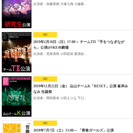
出演者：加藤美南 大塚七海 小越春...
HD
2019年2月10日（日）17:00～ チームTII「手をつなぎなが
ら」公演@SKE48劇場
出演者：荒巻美咲 小田彩加 栗原紗...
HD
2019年11月22日（金） 込山チームK「RESET」公演 峯岸み
なみ 生誕祭
出演者：岡田梨奈 小田えりな 下口...
HD
2018年7月7日（土）13:00～ 「青春ガールズ」公演