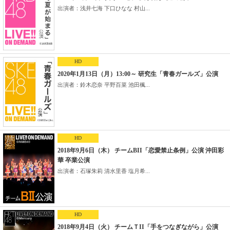
出演者：浅井七海 下口ひなな 村山...
HD
2020年1月13日（月）13:00～ 研究生「青春ガールズ」公演
出演者：鈴木恋奈 平野百菜 池田楓...
HD
2018年9月6日（木） チームBII「恋愛禁止条例」公演 沖田彩
華 卒業公演
出演者：石塚朱莉 清水里香 塩月希...
HD
2018年9月4日（火） チームＴII「手をつなぎながら」公演