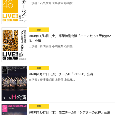
出演者：石黒友月 倉島杏実 杉山愛...
HD
2018年11月3日（土） 卒業特別公演「ここにだって天使はい
る」公演
出演者：白間美瑠 小嶋花梨 石田優...
HD
2020年1月27日（月） チームH「RESET」公演
出演者：伊藤優絵瑠 上野遥 上島楓...
HD
2019年11月7日（木） 岩立チームB「シアターの女神」公演