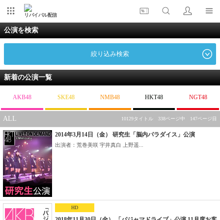
リバイバル配信
公演を検索
絞り込み検索
新着の公演一覧
AKB48
SKE48
NMB48
HKT48
NGT48
ALL
10129タイトル 338ページ中 147ページ目
2014年3月14日（金） 研究生「脳内パラダイス」公演
出演者：荒巻美咲 宇井真白 上野遥...
HD
2018年11月30日（金） 「パジャマドライブ」公演 11月度お客