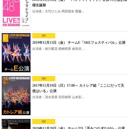
様生誕祭
出演者：大竹ひとみ 岡田梨奈 齋藤...
HD
2019年12月13日（金） チームE「SKEフェスティバル」公演
出演者：相川暖花 熊崎晴香 倉島杏...
HD
2017年11月19日（日）17:00～ カトレア組「ここにだって天
使はいる」公演
出演者：清水里香 安田桃寧 山本彩...
HD
2019年11月29日（金） チームTII「手をつなぎながら」公演