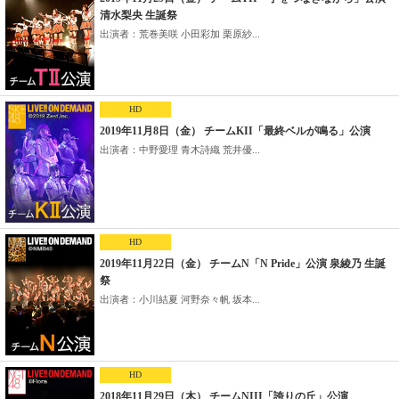
清水梨央 生誕祭
出演者：荒巻美咲 小田彩加 栗原紗...
HD
2019年11月8日（金） チームKII「最終ベルが鳴る」公演
出演者：中野愛理 青木詩織 荒井優...
HD
2019年11月22日（金） チームN「N Pride」公演 泉綾乃 生誕
祭
出演者：小川結夏 河野奈々帆 坂本...
HD
2018年11月29日（木） チームNIII「誇りの丘」公演