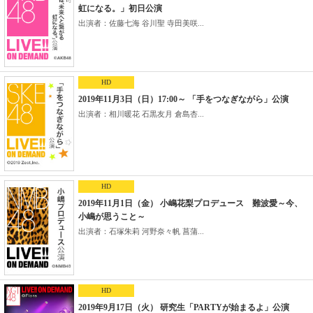
虹になる。」初日公演
出演者：佐藤七海 谷川聖 寺田美咲...
HD
2019年11月3日（日）17:00～ 「手をつなぎながら」公演
出演者：相川暖花 石黒友月 倉島杏...
HD
2019年11月1日（金） 小嶋花梨プロデュース 難波愛～今、
小嶋が思うこと～
出演者：石塚朱莉 河野奈々帆 菖蒲...
HD
2019年9月17日（火） 研究生「PARTYが始まるよ」公演