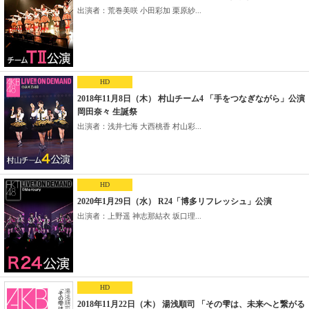
出演者：荒巻美咲 小田彩加 栗原紗...
HD
2018年11月8日（木） 村山チーム4 「手をつなぎながら」公演
岡田奈々 生誕祭
出演者：浅井七海 大西桃香 村山彩...
HD
2020年1月29日（水） R24「博多リフレッシュ」公演
出演者：上野遥 神志那結衣 坂口理...
HD
2018年11月22日（木） 湯浅順司 「その雫は、未来へと繋がる