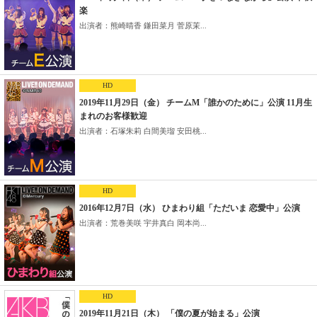
楽
出演者：熊崎晴香 鎌田菜月 菅原茉...
HD
2019年11月29日（金） チームM「誰かのために」公演 11月生
まれのお客様歓迎
出演者：石塚朱莉 白間美瑠 安田桃...
HD
2016年12月7日（水） ひまわり組「ただいま 恋愛中」公演
出演者：荒巻美咲 宇井真白 岡本尚...
HD
2019年11月21日（木） 「僕の夏が始まる」公演