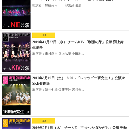
出演者：加藤美南 日下部愛菜 佐藤...
HD
2019年11月27日（水） チームKIV「制服の芽」公演 渕上舞
生誕祭
出演者：市村愛里 運上弘菜 小田彩...
2017年8月19日（土）18:00～「レッツゴー研究生！」公演＠
SKE48劇場
出演者：浅井七海 佐藤美波 黒須遥...
HD
2016年9月1日（木） チームE 「手をつなぎながら」公演 千秋