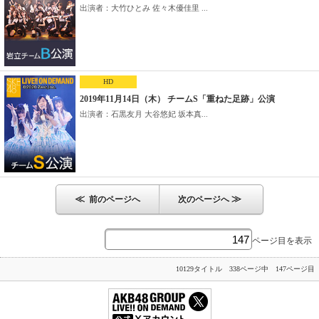
出演者：大竹ひとみ 佐々木優佳里 ...
HD
2019年11月14日（木） チームS「重ねた足跡」公演
出演者：石黒友月 大谷悠妃 坂本真...
≪
≫
前のページへ
次のページへ
ページ目を表示
10129タイトル 338ページ中 147ページ目