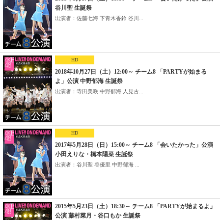
谷川聖 生誕祭
出演者：佐藤七海 下青木香鈴 谷川...
HD
2018年10月27日（土）12:00～ チーム8 「PARTYが始まる
よ」公演 中野郁海 生誕祭
出演者：寺田美咲 中野郁海 人見古...
HD
2017年5月28日（日）15:00～ チーム8 「会いたかった」公演
小田えりな・橋本陽菜 生誕祭
出演者：谷川聖 谷優里 中野郁海 ...
2015年5月23日（土）18:30～ チーム8 「PARTYが始まるよ」
公演 藤村菜月・谷口もか 生誕祭