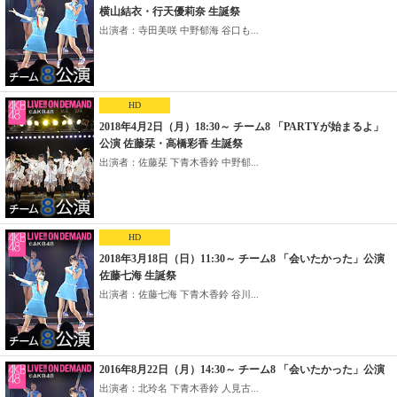
横山結衣・行天優莉奈 生誕祭
出演者：寺田美咲 中野郁海 谷口も...
HD
2018年4月2日（月）18:30～ チーム8 「PARTYが始まるよ」
公演 佐藤栞・高橋彩香 生誕祭
出演者：佐藤栞 下青木香鈴 中野郁...
HD
2018年3月18日（日）11:30～ チーム8 「会いたかった」公演
佐藤七海 生誕祭
出演者：佐藤七海 下青木香鈴 谷川...
2016年8月22日（月）14:30～ チーム8 「会いたかった」公演
出演者：北玲名 下青木香鈴 人見古...