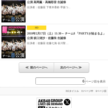
公演 高岡薫・高橋彩音 生誕祭
出演者：佐藤栞 下青木香鈴 早坂つ...
HD
2018年2月17日（土）11:30～ チーム8 「PARTYが始まるよ」
公演 坂口渚沙・佐藤朱 生誕祭
出演者：佐藤栞 佐藤七海 谷川聖 ...
≪
≫
前のページへ
次のページへ
ページ目を表示
315タイトル 11ページ中 6ページ目