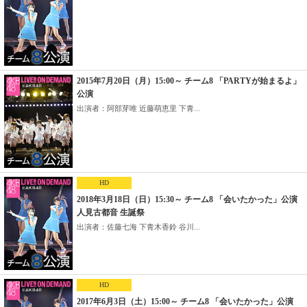
2015年7月20日（月）15:00～ チーム8 「PARTYが始まるよ」
公演
出演者：阿部芽唯 近藤萌恵里 下青...
HD
2018年3月18日（日）15:30～ チーム8 「会いたかった」公演
人見古都音 生誕祭
出演者：佐藤七海 下青木香鈴 谷川...
HD
2017年6月3日（土）15:00～ チーム8 「会いたかった」公演