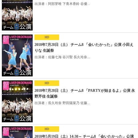
出演者：阿部芽唯 下青木香鈴 谷優...
HD
2018年7月28日（土） チーム8 「会いたかった」公演 小田え
りな 生誕祭
出演者：佐藤七海 谷川聖 長久玲奈...
HD
2018年7月28日（土） チーム8 「PARTYが始まるよ」公演 永
野芹佳 生誕祭
出演者：長久玲奈 野田陽菜乃 佐藤...
HD
2018年5月19日（土）14:30～ チーム8 「会いたかった」公演