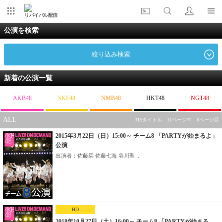
リバイバル配信
公演を検索
絞り込み検索
新着の公演一覧
AKB48
SKE48
NMB48
HKT48
NGT48
ALL
315タイトル 11ページ中 6ページ目
2015年3月22日（日）15:00～ チーム8 「PARTYが始まるよ」
公演
出演者：佐藤栞 佐藤七海 谷川聖 ...
HD
2018年10月27日（土）16:00～ チーム8 「PARTYが始まる