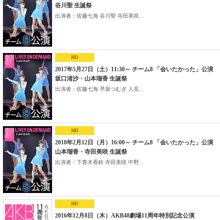
谷川聖 生誕祭
出演者：佐藤七海 谷川聖 寺田美咲...
HD
2017年5月27日（土）11:30～ チーム8 「会いたかった」公演
坂口渚沙・山本瑠香 生誕祭
出演者：佐藤七海 早坂つむぎ 人見...
HD
2018年2月12日（月）16:00～ チーム8 「会いたかった」公演
山本瑠香・寺田美咲 生誕祭
出演者：下青木香鈴 寺田美咲 中野...
HD
2016年12月8日（木）AKB48劇場11周年特別記念公演