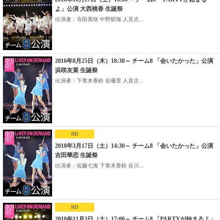
よ」公演 大西桃香 生誕祭
出演者：寺田美咲 中野郁海 人見古...
2016年8月25日（木）18:30～ チーム8 「会いたかった」公演
浜咲友菜 生誕祭
出演者：下青木香鈴 谷優里 人見古...
HD
2018年3月17日（土）14:30～ チーム8 「会いたかった」公演
吉田華恋 生誕祭
出演者：佐藤七海 下青木香鈴 谷川...
HD
2018年11月3日（土）17:00～ チーム8 「PARTYが始まるよ」