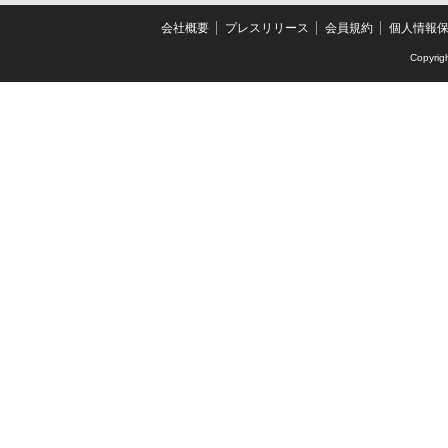
会社概要
プレスリリース
会員規約
個人情報
Copyrig