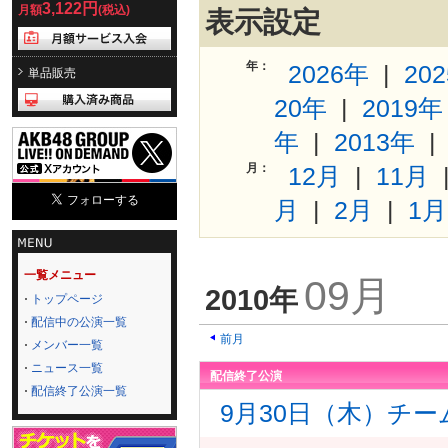
3,122円
月額
(税込)
表示設定
年：
2026年
|
20
単品販売
20年
|
2019年
年
|
2013年
月：
12月
|
11月
月
|
2月
|
1月
一覧メニュー
09月
2010年
トップページ
配信中の公演一覧
前月
メンバー一覧
ニュース一覧
配信終了公演
配信終了公演一覧
9月30日（木）チ