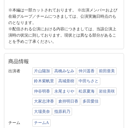
※本編は一部カットされております。 ※出演メンバーおよび
在籍グループ／チームにつきましては、公演実施日時点のも
のとなります。
※配信される公演における内容につきましては、当該公演上
演時の状況に則しております。現状とは異なる部分があるこ
とを予めご了承ください。
商品情報
出演者
片山陽加
高橋みなみ
仲川遥香
前田亜美
鈴木紫帆里
高城亜樹
中田ちさと
仲谷明香
永尾まりや
松原夏海
岩佐美咲
大家志津香
倉持明日香
多田愛佳
大場美奈
指原莉乃
チーム
チームA