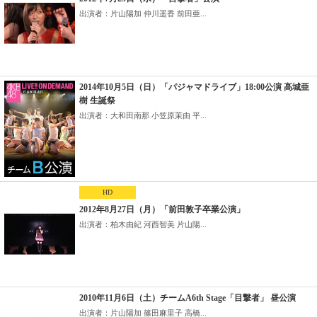
出演者：片山陽加 仲川遥香 前田亜...
2014年10月5日（日）「パジャマドライブ」18:00公演 高城亜
樹 生誕祭
出演者：大和田南那 小笠原茉由 平...
HD
2012年8月27日（月）「前田敦子卒業公演」
出演者：柏木由紀 河西智美 片山陽...
2010年11月6日（土）チームA6th Stage「目撃者」 昼公演
出演者：片山陽加 篠田麻里子 高橋...