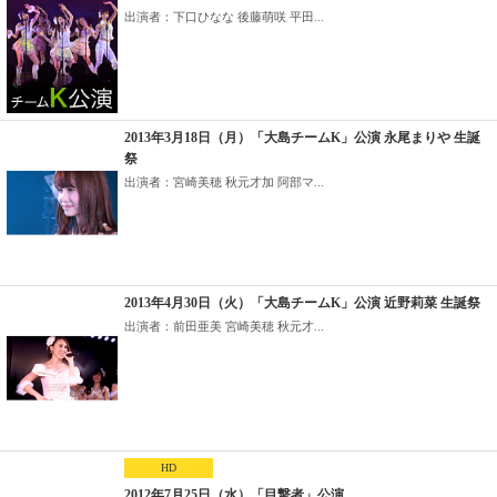
出演者：下口ひなな 後藤萌咲 平田...
2013年3月18日（月）「大島チームK」公演 永尾まりや 生誕
祭
出演者：宮崎美穂 秋元才加 阿部マ...
2013年4月30日（火）「大島チームK」公演 近野莉菜 生誕祭
出演者：前田亜美 宮崎美穂 秋元才...
HD
2012年7月25日（水）「目撃者」公演