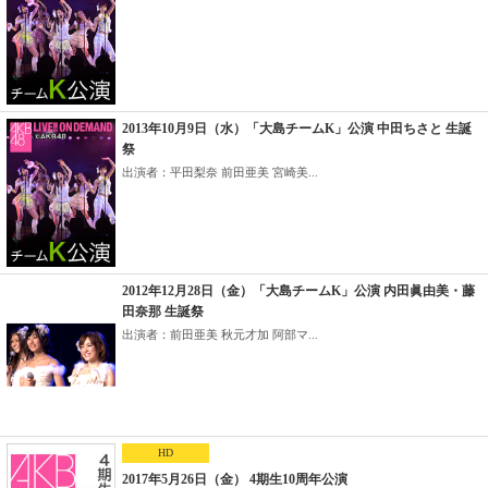
2013年10月9日（水）「大島チームK」公演 中田ちさと 生誕
祭
出演者：平田梨奈 前田亜美 宮崎美...
2012年12月28日（金）「大島チームK」公演 内田眞由美・藤
田奈那 生誕祭
出演者：前田亜美 秋元才加 阿部マ...
HD
2017年5月26日（金） 4期生10周年公演