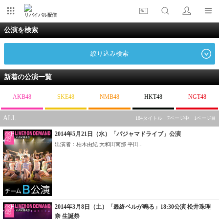
リバイバル配信
公演を検索
絞り込み検索
新着の公演一覧
AKB48
SKE48
NMB48
HKT48
NGT48
ALL
184タイトル 7ページ中 1ページ目
2014年5月21日（水）「パジャマドライブ」公演
出演者：柏木由紀 大和田南那 平田...
2014年3月8日（土）「最終ベルが鳴る」18:30公演 松井珠理
奈 生誕祭