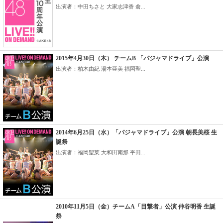
出演者：中田ちさと 大家志津香 倉...
2015年4月30日（木） チームB 「パジャマドライブ」公演
出演者：柏木由紀 湯本亜美 福岡聖...
2014年6月25日（水）「パジャマドライブ」公演 朝長美桜 生
誕祭
出演者：福岡聖菜 大和田南那 平田...
2010年11月5日（金）チームA「目撃者」公演 仲谷明香 生誕
祭