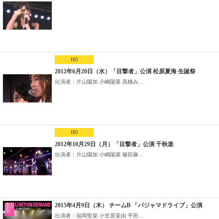
HD
2012年6月20日（水）「目撃者」公演 松原夏海 生誕祭
出演者：片山陽加 小嶋陽菜 高橋み...
HD
2012年10月29日（月）「目撃者」公演 千秋楽
出演者：片山陽加 小嶋陽菜 篠田麻...
2015年4月9日（木） チームB 「パジャマドライブ」公演
出演者：福岡聖菜 小笠原茉由 平田...