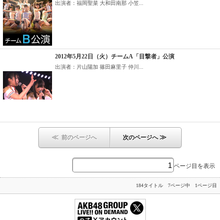
出演者：福岡聖菜 大和田南那 小笠...
2012年5月22日（火）チームA「目撃者」公演
出演者：片山陽加 篠田麻里子 仲川...
≪
≫
前のページへ
次のページへ
ページ目を表示
184タイトル 7ページ中 1ページ目