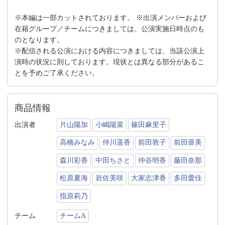
※本編は一部カットされております。 ※出演メンバーおよび
在籍グループ／チームにつきましては、公演実施日時点のも
のとなります。
※配信される公演における内容につきましては、当該公演上
演時の状況に則しております。現状とは異なる部分があるこ
とを予めご了承ください。
商品情報
出演者
片山陽加
小嶋陽菜
篠田麻里子
高橋みなみ
仲川遥香
前田敦子
前田亜美
森川彩香
中田ちさと
仲谷明香
藤田奈那
松原夏海
岩佐美咲
大家志津香
多田愛佳
指原莉乃
チーム
チームA