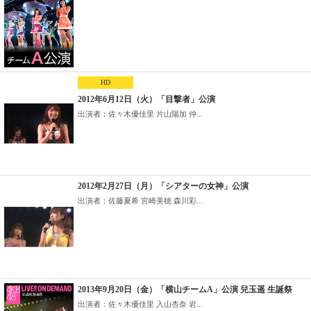
HD
2012年6月12日（火）「目撃者」公演
出演者：佐々木優佳里 片山陽加 仲...
2012年2月27日（月）「シアターの女神」公演
出演者：佐藤夏希 宮崎美穂 森川彩...
2013年9月20日（金）「横山チームA」公演 兒玉遥 生誕祭
出演者：佐々木優佳里 入山杏奈 岩...