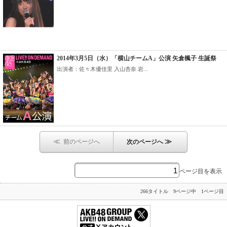
2014年3月5日（水）「横山チームA」公演 矢倉楓子 生誕祭
出演者：佐々木優佳里 入山杏奈 岩...
≪
≫
前のページへ
次のページへ
ページ目を表示
266タイトル 9ページ中 1ページ目