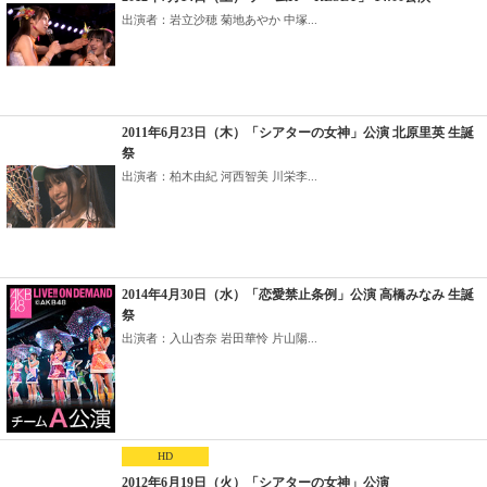
出演者：岩立沙穂 菊地あやか 中塚...
2011年6月23日（木）「シアターの女神」公演 北原里英 生誕
祭
出演者：柏木由紀 河西智美 川栄李...
2014年4月30日（水）「恋愛禁止条例」公演 高橋みなみ 生誕
祭
出演者：入山杏奈 岩田華怜 片山陽...
HD
2012年6月19日（火）「シアターの女神」公演