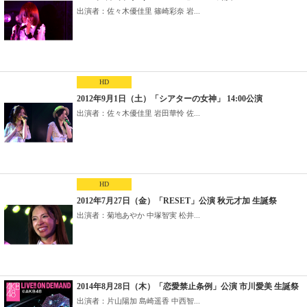
出演者：佐々木優佳里 篠崎彩奈 岩...
HD
2012年9月1日（土）「シアターの女神」 14:00公演
出演者：佐々木優佳里 岩田華怜 佐...
HD
2012年7月27日（金）「RESET」公演 秋元才加 生誕祭
出演者：菊地あやか 中塚智実 松井...
2014年8月28日（木）「恋愛禁止条例」公演 市川愛美 生誕祭
出演者：片山陽加 島崎遥香 中西智...