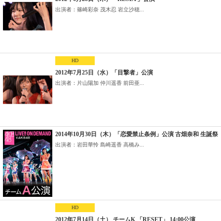
出演者：篠崎彩奈 茂木忍 岩立沙穂...
HD
2012年7月25日（水）「目撃者」公演
出演者：片山陽加 仲川遥香 前田亜...
2014年10月30日（木）「恋愛禁止条例」公演 古畑奈和 生誕祭
出演者：岩田華怜 島崎遥香 高橋み...
HD
2012年7月14日（土） チームK 「RESET」 14:00公演