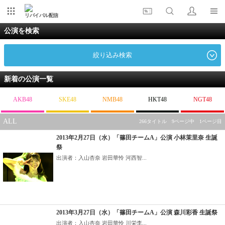
リバイバル配信
公演を検索
絞り込み検索
新着の公演一覧
AKB48
SKE48
NMB48
HKT48
NGT48
ALL
266タイトル 9ページ中 1ページ目
2013年2月27日（水）「篠田チームA」公演 小林茉里奈 生誕
祭
出演者：入山杏奈 岩田華怜 河西智...
2013年3月27日（水）「篠田チームA」公演 森川彩香 生誕祭
出演者：入山杏奈 岩田華怜 川栄李...