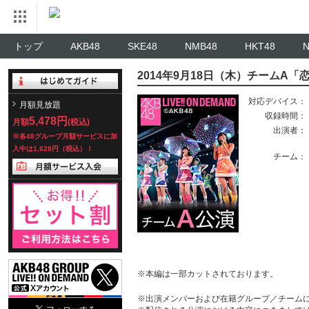
トップ
AKB48
SKE48
NMB48
HKT48
2014年9月18日（木）チームA
対応デバイス：
月額見放題
収録時間：
5,478円
月額
(税込)
出演者：
※各48グループ月額サービスに加
入中は1,628円（税込）！
チーム：
※本編は一部カットされております。
※出演メンバーおよび在籍グループ／チーム