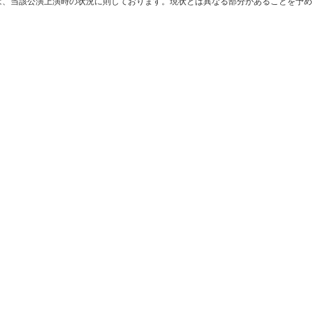
は、当該公演上演時の状況に則しております。現状とは異なる部分があることを予め