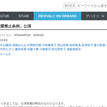
すべて
NGT48
STU48
REVIVAL!! ON DEMAND
デバイス
「恋愛禁止条例」公演
パソコン
、
iPhone/iPad
、
Android
124分
片山陽加
高橋みなみ
中西智代梨
中村麻里子
西山怜那
前田亜美
松井咲子
森川彩香
中田ちさと
藤田奈那
武藤十夢
小嶋菜月
田北香世子
達家真姫宝
チームA
につきましては、公演実施日時点のものとなります。